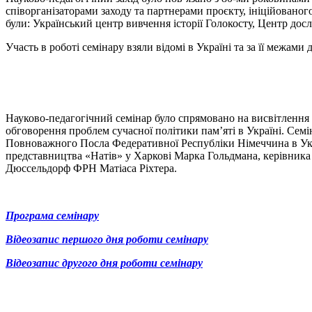
співорганізаторами заходу та партнерами проєкту, ініційован
були: Український центр вивчення історії Голокосту, Центр досл
Участь в роботі семінару взяли відомі в Україні та за її межам
Науково-педагогічний семінар було спрямовано на висвітлення 
обговорення проблем сучасної політики пам’яті в Україні. Семін
Повноважного Посла Федеративної Республіки Німеччина в Укр
представництва «Натів» у Харкові Марка Гольдмана, керівника 
Дюссельдорф ФРН Матіаса Ріхтера.
Програма семінару
Відеозапис першого дня роботи семінару
Відеозапис другого дня роботи семінару