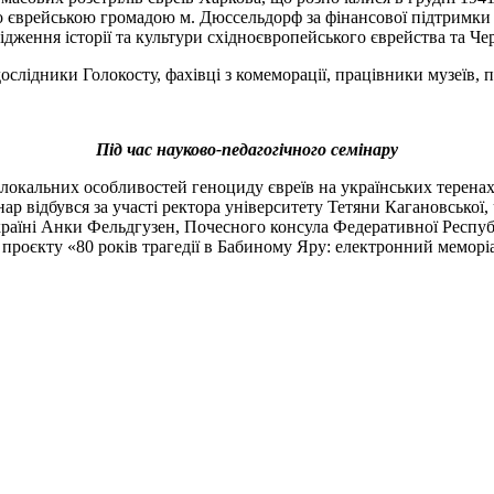
ого єврейською громадою м. Дюссельдорф за фінансової підтримк
ідження історії та культури східноєвропейського єврейства та Че
и дослідники Голокосту, фахівці з комеморації, працівники музеїв
Під час
науково-педагогічного семінар
у
локальних особливостей геноциду євреїв на українських теренах 
ар відбувся за участі ректора університету Тетяни Кагановської,
аїні Анки Фельдгузен, Почесного консула Федеративної Респуб
проєкту «80 років трагедії в Бабиному Яру: електронний меморіа