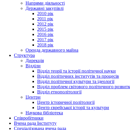
Напрями діяльності
Державні закупівлі
2010 рік
2011 рік
2012 рік
2015 рік
2016 рік
2017 рік
2018 рік
Оренда державного майна
Структура
Дирекція
Відділи
Відділ теорії та історії політичної науки
Відділ політичних інститутів та процесів
Відділ політичної культури та ідеології
Відділ проблем світового політичного розвит
Відділ етнополітології
Центри
Центр історичної політології
Центр єврейської історії та культури
Наукова бібліотека
Співробітники
Вчена рада Інституту
Спеціалізована вчена рада