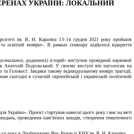
ЕРЕНАХ УКРАЇНИ: ЛОКАЛЬНИЙ
рситеті ім. В. Н. Каразіна 13–14 грудня 2021 року пройшов
а освітній виміри». В рамках семінару відбулося відкриття
персональних, родинних) історій» виступив провідний науковий
ук Анатолій Подольський. У своєму виступі він наголосив на
та Голокост. Завдяки такому індивідуальному виміру трагедії,
ам сьогодні в сучасній європейській і українській політичній
ля України». Проєкт стартував навесні цього року і має на меті
 видань, проведення пам’ятних заходів, створення тематичного
-го року в Дробицькому Яру. Разом із ХНУ ім. В. Н. Каразіна