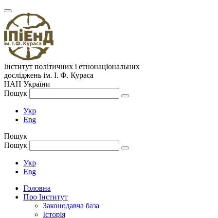
Інститут політичних і етнонаціональних
досліджень
ім.
І. Ф. Кураса
НАН України
Пошук
Укр
Eng
Пошук
Пошук
Укр
Eng
Головна
Про Інститут
Законодавча база
Історія