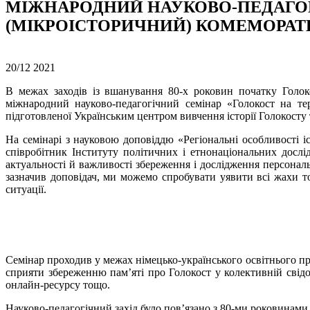
МІЖНАРОДНИЙ НАУКОВО-ПЕДАГОГ
(МІКРОІСТОРИЧНИЙ) КОМЕМОРАТИ
20/12
2021
В межах заходів із вшанування 80-х роковин початку Голок
міжнародний науково-педагогічний семінар «Голокост на те
підготовленої Українським центром вивчення історії Голокосту 
На семінарі з науковою доповіддю «Регіональні особливості і
співробітник Інституту політичних і етнонаціональних досл
актуальності й важливості збереження і дослідження персонал
зазначив доповідач, ми можемо спробувати уявити всі жахи то
ситуації.
Семінар проходив у межах німецько-українського освітнього про
сприяти збереженню пам’яті про Голокост у колективній свідо
онлайн-ресурсу тощо.
Науково-педагогічний захід було пов’язано з 80-ми роковинами 