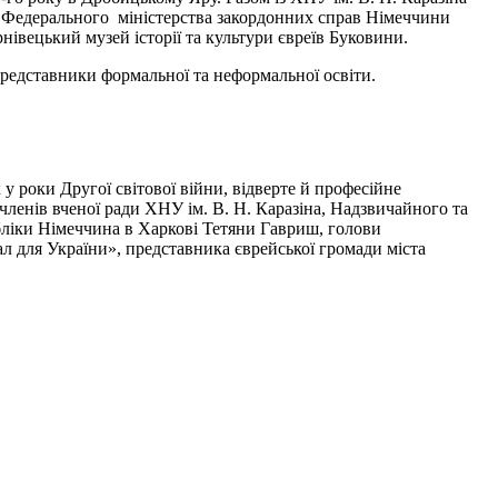
и Федерального міністерства закордонних справ Німеччини
рнівецький музей історії та культури євреїв Буковини.
, представники формальної та неформальної освіти.
у роки Другої світової війни, відверте й професійне
 членів вченої ради ХНУ ім. В. Н. Каразіна, Надзвичайного та
ліки Німеччина в Харкові Тетяни Гавриш, голови
л для України», представника єврейської громади міста