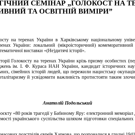
ІЧНИЙ СЕМІНАР „ГОЛОКОСТ НА Т
ВНИЙ ТА ОСВІТНІЙ ВИМІРИ”
осту на теренах України в Харківському національному уніве
ренах України: локальний (мікроісторичний) комеморативний т
тематичної виставки «(Не)дитячі історії».
сторії Голокосту на теренах України крізь призму особистих (
іджень ім. І. Ф. Кураса НАН України, кандидат історичних на
ьних, сімейних історій людей, що пережили нацистську окупацію 
талітаризму й усвідомити важливість протистояти таким злочин
Анатолій Подольський
єкту «80 років трагедії у Бабиному Яру: електронний меморіал д
мості українського суспільства шляхом підготовки спеціальних
масових розстрілів євреїв Харкова, що розпочалися в грудні 1941