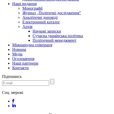
Наші видання
Монографії
Журнал „Політичні дослідження”
Аналітичні доповіді
Електронний каталог
Архів
Наукові записки
Сучасна українська політика
Політичний менеджмент
Міжнародна співпраця
Новини
Медіa
Оголошення
Наші партнери
Контакти
Підпишись
Соц. мережі