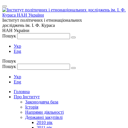
Інститут політичних і етнонаціональних
досліджень
ім.
І. Ф. Кураса
НАН України
Пошук
Укр
Eng
Пошук
Пошук
Укр
Eng
Головна
Про Інститут
Законодавча база
Історія
Напрями діяльності
Державні закупівлі
2010 рік
2011 рік