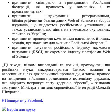
припинити співпрацю з громадянами Російської
Федерації, які працюють у компаніях і їх
представництвах;
припинити індексування реферативними,
бібліографічними базами даних Web of Science та Scopus
журналів, що видаються російськими установами, а
також установами, що діють на тимчасово окупованих
територіях України;
припинити проведення компаніями навчальних й інших
заходів, призначених для вчених з Російської Федерації;
припинити існування російського індексу наукового
цитування (RSCI) як окремого індексу платформи Web
of Science.
„Ці заходи цілком виправдані та логічні, враховуючи, що
російська наука використовується їхньою владою в
агресивних цілях для злочинної пропаганди, а також працює
на зміцнення військово-промислового потенціалу держави,
яка відкрито погрожує світу ядерною зброєю”, – зазначив
заступник Міністра з питань європейської інтеграції Олексій
Шкуратов.
Поширити у Facebook
Версія для друку