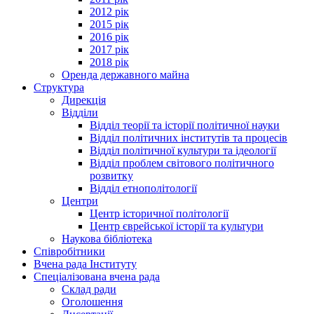
2012 рік
2015 рік
2016 рік
2017 рік
2018 рік
Оренда державного майна
Структура
Дирекція
Відділи
Відділ теорії та історії політичної науки
Відділ політичних інститутів та процесів
Відділ політичної культури та ідеології
Відділ проблем світового політичного
розвитку
Відділ етнополітології
Центри
Центр історичної політології
Центр єврейської історії та культури
Наукова бібліотека
Співробітники
Вчена рада Інституту
Спеціалізована вчена рада
Склад ради
Оголошення