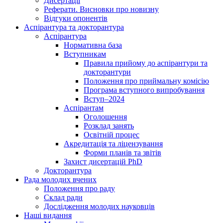
Дисертації
Реферати. Висновки про новизну
Відгуки опонентів
Аспірантура та докторантура
Аспірантура
Нормативна база
Вступникам
Правила прийому до аспірантури та
докторантури
Положення про приймальну комісію
Програма вступного випробування
Вступ–2024
Аспірантам
Оголошення
Розклад занять
Освітній процес
Акредитація та ліцензування
Форми планів та звітів
Захист дисертацій PhD
Докторантура
Рада молодих вчених
Положення про раду
Склад ради
Дослідження молодих науковців
Наші видання