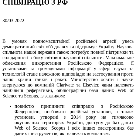
СПІВПРАЦЮ З РФ
30/03
2022
В умовах повномасштабної російської агресії увесь
демократичний світ об’єднався та підтримує Україну. Наукова
спільнота нашої держави також потребує повної підтримки та
солідарності з боку світової наукової спільноти. Максимальне
обмеження використання Російською Федерацією, її
установами та громадянами інформації у сфері науки та
технологій стане належною відповіддю на застосування проти
нашої країни танків і ракет. Міністерство освіти і науки
звернулося до компаній Clarivate та Elsevier, яким належать
найбільші реферативні, бібліографічні бази даних Web of
Science та Scopus, із закликом:
повністю припинити співпрацю з Російською
Федерацією, позбавити російські установи, а також
установи, утворені з 2014 року на тимчасово
окупованих територіях України, доступу до баз даних
Web of Science, Scopus і всіх інших електронних баз
даних і інструментів, які належать компаніям: