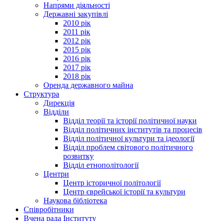
Напрями діяльності
Державні закупівлі
2010 рік
2011 рік
2012 рік
2015 рік
2016 рік
2017 рік
2018 рік
Оренда державного майна
Структура
Дирекція
Відділи
Відділ теорії та історії політичної науки
Відділ політичних інститутів та процесів
Відділ політичної культури та ідеології
Відділ проблем світового політичного
розвитку
Відділ етнополітології
Центри
Центр історичної політології
Центр єврейської історії та культури
Наукова бібліотека
Співробітники
Вчена рада Інституту