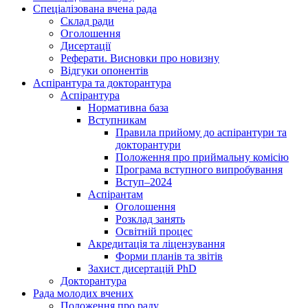
Спеціалізована вчена рада
Склад ради
Оголошення
Дисертації
Реферати. Висновки про новизну
Відгуки опонентів
Аспірантура та докторантура
Аспірантура
Нормативна база
Вступникам
Правила прийому до аспірантури та
докторантури
Положення про приймальну комісію
Програма вступного випробування
Вступ–2024
Аспірантам
Оголошення
Розклад занять
Освітній процес
Акредитація та ліцензування
Форми планів та звітів
Захист дисертацій PhD
Докторантура
Рада молодих вчених
Положення про раду