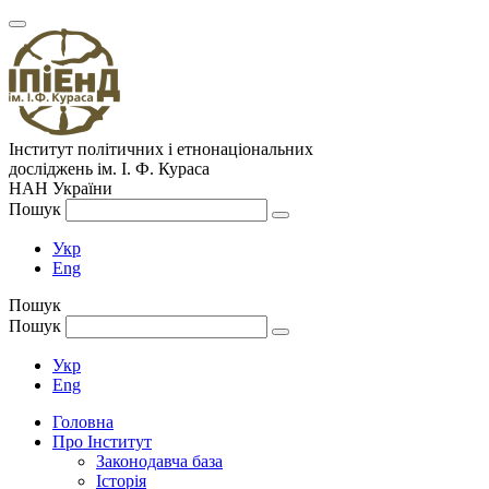
Інститут політичних і етнонаціональних
досліджень
ім.
І. Ф. Кураса
НАН України
Пошук
Укр
Eng
Пошук
Пошук
Укр
Eng
Головна
Про Інститут
Законодавча база
Історія