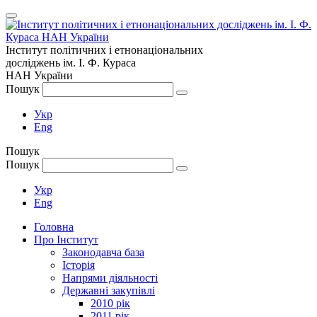
Інститут політичних і етнонаціональних
досліджень
ім.
І. Ф. Кураса
НАН України
Пошук
Укр
Eng
Пошук
Пошук
Укр
Eng
Головна
Про Інститут
Законодавча база
Історія
Напрями діяльності
Державні закупівлі
2010 рік
2011 рік