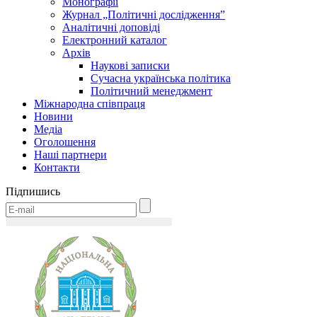
Монографії
Журнал „Політичні дослідження”
Аналітичні доповіді
Електронний каталог
Архів
Наукові записки
Сучасна українська політика
Політичний менеджмент
Міжнародна співпраця
Новини
Медіa
Оголошення
Наші партнери
Контакти
Підпишись