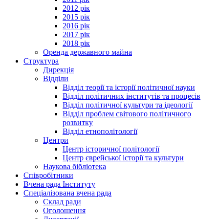
2012 рік
2015 рік
2016 рік
2017 рік
2018 рік
Оренда державного майна
Структура
Дирекція
Відділи
Відділ теорії та історії політичної науки
Відділ політичних інститутів та процесів
Відділ політичної культури та ідеології
Відділ проблем світового політичного
розвитку
Відділ етнополітології
Центри
Центр історичної політології
Центр єврейської історії та культури
Наукова бібліотека
Співробітники
Вчена рада Інституту
Спеціалізована вчена рада
Склад ради
Оголошення