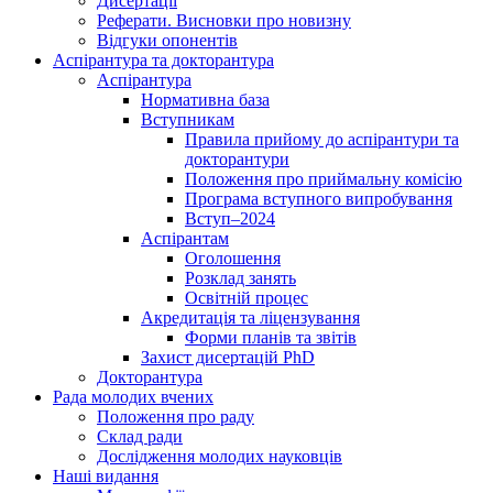
Дисертації
Реферати. Висновки про новизну
Відгуки опонентів
Аспірантура та докторантура
Аспірантура
Нормативна база
Вступникам
Правила прийому до аспірантури та
докторантури
Положення про приймальну комісію
Програма вступного випробування
Вступ–2024
Аспірантам
Оголошення
Розклад занять
Освітній процес
Акредитація та ліцензування
Форми планів та звітів
Захист дисертацій PhD
Докторантура
Рада молодих вчених
Положення про раду
Склад ради
Дослідження молодих науковців
Наші видання