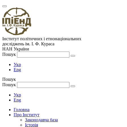
Інститут політичних і етнонаціональних
досліджень
ім.
І. Ф. Кураса
НАН України
Пошук
Укр
Eng
Пошук
Пошук
Укр
Eng
Головна
Про Інститут
Законодавча база
Історія