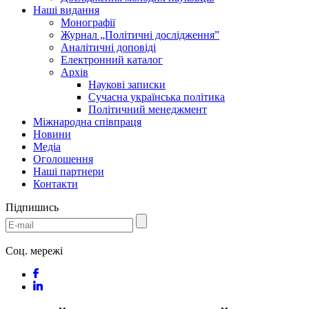
Наші видання
Монографії
Журнал „Політичні дослідження”
Аналітичні доповіді
Електронний каталог
Архів
Наукові записки
Сучасна українська політика
Політичний менеджмент
Міжнародна співпраця
Новини
Медіa
Оголошення
Наші партнери
Контакти
Підпишись
Соц. мережі