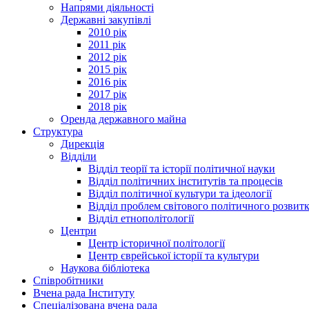
Напрями діяльності
Державні закупівлі
2010 рік
2011 рік
2012 рік
2015 рік
2016 рік
2017 рік
2018 рік
Оренда державного майна
Структура
Дирекція
Відділи
Відділ теорії та історії політичної науки
Відділ політичних інститутів та процесів
Відділ політичної культури та ідеології
Відділ проблем світового політичного розвит
Відділ етнополітології
Центри
Центр історичної політології
Центр єврейської історії та культури
Наукова бібліотека
Співробітники
Вчена рада Інституту
Спеціалізована вчена рада