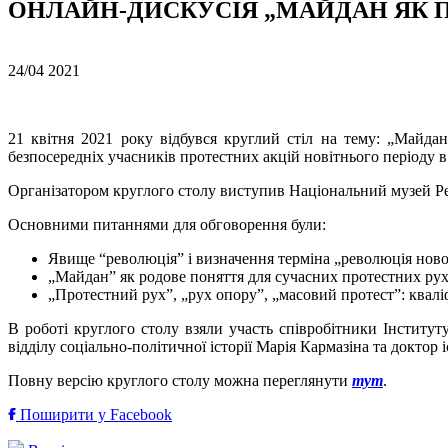
ОНЛАЙН-ДИСКУСІЯ „МАЙДАН ЯК 
24/04
2021
21 квітня 2021 року відбувся круглий стіл на тему: „Майдан 
безпосередніх учасників протестних акцій новітнього періоду в
Організатором круглого столу виступив Національний музей Ре
Основними питаннями для обговорення були:
Явище “революція” і визначення терміна „революція ново
„Майдан” як родове поняття для сучасних протестних рухі
„Протестний рух”, „рух опору”, „масовий протест”: квалі
В роботі круглого столу взяли участь співробітники Інститу
відділу соціально-політичної історії Марія Кармазіна та доктор
Повну версію круглого столу можна переглянути
тут
.
Поширити у Facebook