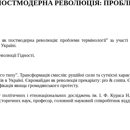
ПОСТМОДЕРНА РЕВОЛЮЦІЯ: ПРОБЛ
як постмодерна революція: проблеми термінології” за участі іс
 Україні.
волюції Гідності.
го типу”. Трансформація смислів: рушійні сили та сутнісні хара
в в Україні. Євромайдан як революція прекаріату: pro & contra. 
фікація явища громадянського протесту.
ту політичних і етнонаціональних досліджень ім. І. Ф. Кураса 
 історичних наук, професор, головний науковий співробітник відд