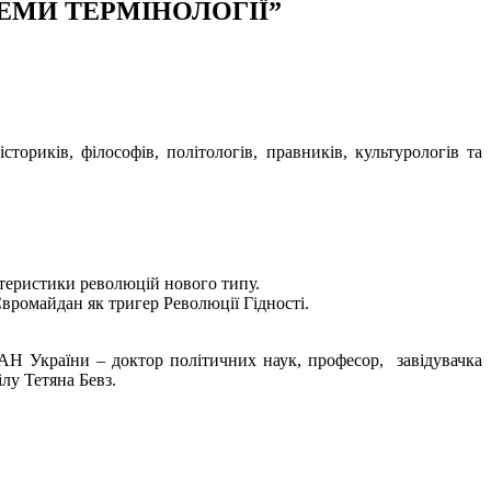
ЕМИ ТЕРМІНОЛОГІЇ”
ториків, філософів, політологів, правників, культурологів та
ктеристики революцій нового типу.
Євромайдан як тригер Революції Гідності.
НАН України – доктор політичних наук, професор, завідувачка
ілу Тетяна Бевз.