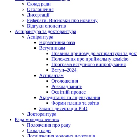
Склад ради
Оголошення
Дисертації
Реферати. Висновки про новизну
Відгуки опонентів
Аспірантура та докторантура
Аспірантура
Нормативна база
Вступникам
Правила прийому до аспірантури та док
Положення про приймальну комісію
Програма вступного випробування
Вступ–2024
Аспірантам
Оголошення
Розклад занять
Освітній процес
Акредитація та ліцензування
Форми планів та звітів
Захист дисертацій PhD
Докторантура
Рада молодих вчених
Положення про раду
Склад ради
Дослідження молодих науковців