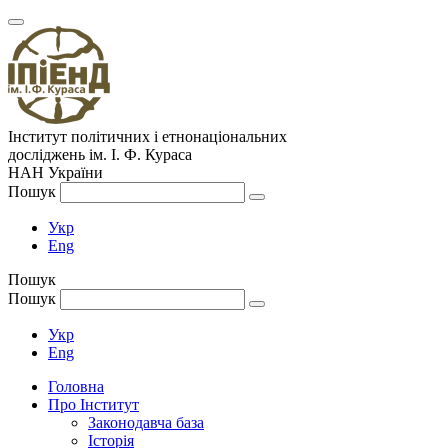
Інститут політичних і етнонаціональних
досліджень
ім.
І. Ф. Кураса
НАН України
Пошук
Укр
Eng
Пошук
Пошук
Укр
Eng
Головна
Про Інститут
Законодавча база
Історія