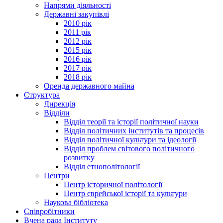
Напрями діяльності
Державні закупівлі
2010 рік
2011 рік
2012 рік
2015 рік
2016 рік
2017 рік
2018 рік
Оренда державного майна
Структура
Дирекція
Відділи
Відділ теорії та історії політичної науки
Відділ політичних інститутів та процесів
Відділ політичної культури та ідеології
Відділ проблем світового політичного
розвитку
Відділ етнополітології
Центри
Центр історичної політології
Центр єврейської історії та культури
Наукова бібліотека
Співробітники
Вчена рада Інституту