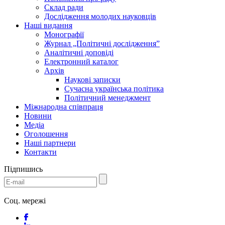
Склад ради
Дослідження молодих науковців
Наші видання
Монографії
Журнал „Політичні дослідження”
Аналітичні доповіді
Електронний каталог
Архів
Наукові записки
Сучасна українська політика
Політичний менеджмент
Міжнародна співпраця
Новини
Медіa
Оголошення
Наші партнери
Контакти
Підпишись
Соц. мережі