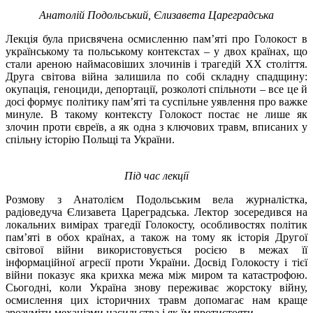
Анатолій Подольський, Єлизавета Цареградська
Лекція була присвячена осмисленню пам’яті про Голокост в
українському та польському контекстах – у двох країнах, що
стали ареною наймасовіших злочинів і трагедій ХХ століття.
Друга світова війна залишила по собі складну спадщину:
окупація, геноциди, депортації, розколоті спільноти – все це й
досі формує політику пам’яті та суспільне уявлення про важке
минуле. В такому контексту Голокост постає не лише як
злочин проти євреїв, а як одна з ключових травм, вписаних у
спільну історію Польщі та України.
Під час лекції
Розмову з Анатолієм Подольським вела журналістка,
радіоведуча Єлизавета Цареградська. Лектор зосередився на
локальних вимірах трагедії Голокосту, особливостях політик
пам’яті в обох країнах, а також на тому як історія Другої
світової війни використовується росією в межах її
інформаційної агресії проти України. Досвід Голокосту і тієї
війни показує яка крихка межа між миром та катастрофою.
Сьогодні, коли Україна знову переживає жорстоку війну,
осмислення цих історичних травм допомагає нам краще
зрозуміти механізми насильства і як їм протистояти.