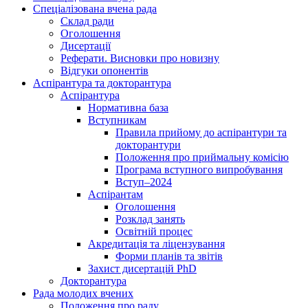
Спеціалізована вчена рада
Склад ради
Оголошення
Дисертації
Реферати. Висновки про новизну
Відгуки опонентів
Аспірантура та докторантура
Аспірантура
Нормативна база
Вступникам
Правила прийому до аспірантури та
докторантури
Положення про приймальну комісію
Програма вступного випробування
Вступ–2024
Аспірантам
Оголошення
Розклад занять
Освітній процес
Акредитація та ліцензування
Форми планів та звітів
Захист дисертацій PhD
Докторантура
Рада молодих вчених
Положення про раду