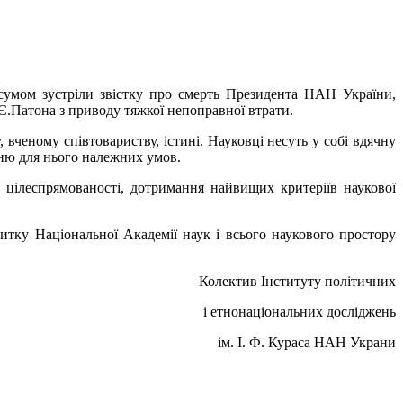
 сумом зустріли звістку про смерть Президента НАН України,
Є.Патона з приводу тяжкої непоправної втрати.
 вченому співтовариству, істині. Науковці несуть у собі вдячну
нню для нього належних умов.
 цілеспрямованості, дотримання найвищих критеріїв наукової
итку Національної Академії наук і всього наукового простору
Колектив Інституту політичних
і етнонаціональних досліджень
ім. І. Ф. Кураса НАН Украни