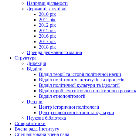
Напрями діяльності
Державні закупівлі
2010 рік
2011 рік
2012 рік
2015 рік
2016 рік
2017 рік
2018 рік
Оренда державного майна
Структура
Дирекція
Відділи
Відділ теорії та історії політичної науки
Відділ політичних інститутів та процесів
Відділ політичної культури та ідеології
Відділ проблем світового політичного розвит
Відділ етнополітології
Центри
Центр історичної політології
Центр єврейської історії та культури
Наукова бібліотека
Співробітники
Вчена рада Інституту
Спеціалізована вчена рада