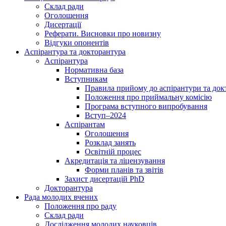
Склад ради
Оголошення
Дисертації
Реферати. Висновки про новизну
Відгуки опонентів
Аспірантура та докторантура
Аспірантура
Нормативна база
Вступникам
Правила прийому до аспірантури та док
Положення про приймальну комісію
Програма вступного випробування
Вступ–2024
Аспірантам
Оголошення
Розклад занять
Освітній процес
Акредитація та ліцензування
Форми планів та звітів
Захист дисертацій PhD
Докторантура
Рада молодих вчених
Положення про раду
Склад ради
Дослідження молодих науковців