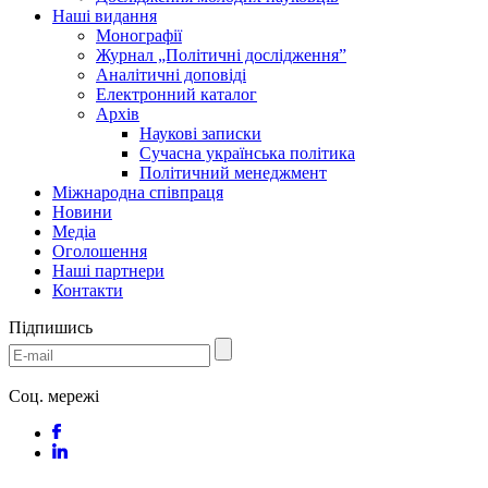
Наші видання
Монографії
Журнал „Політичні дослідження”
Аналітичні доповіді
Електронний каталог
Архів
Наукові записки
Сучасна українська політика
Політичний менеджмент
Міжнародна співпраця
Новини
Медіa
Оголошення
Наші партнери
Контакти
Підпишись
Соц. мережі