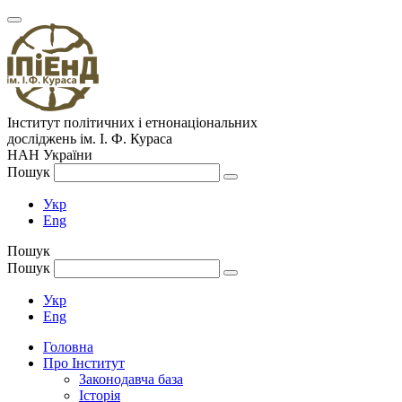
Інститут політичних і етнонаціональних
досліджень
ім.
І. Ф. Кураса
НАН України
Пошук
Укр
Eng
Пошук
Пошук
Укр
Eng
Головна
Про Інститут
Законодавча база
Історія