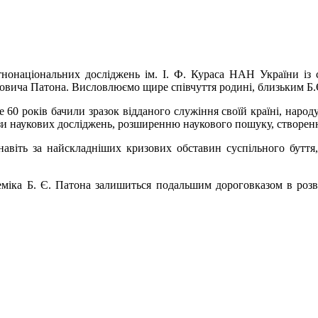
етнонаціональних досліджень ім. І. Ф. Кураса НАН України із
новича Патона. Висловлюємо щире співчуття родині, близьким Б.
60 років бачили зразок відданого служіння своїй країні, народу,
ази наукових досліджень, розширенню наукового пошуку, створе
навіть за найскладніших кризових обставин суспільного буття,
еміка Б. Є. Патона залишиться подальшим дороговказом в розв