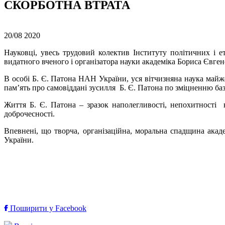
СКОРБОТНА ВТРАТА
20/08
2020
Науковці, увесь трудовий колектив Інституту політичних і 
видатного вченого і організатора науки академіка Бориса Євге
В особі Б. Є. Патона НАН України, уся вітчизняна наука майже 
пам’ять про самовіддані зусилля Б. Є. Патона по зміцненню б
Життя Б. Є. Патона – зразок наполегливості, непохитності 
доброчесності.
Впевнені, що творча, організаційна, моральна спадщина акад
України.
Поширити у Facebook