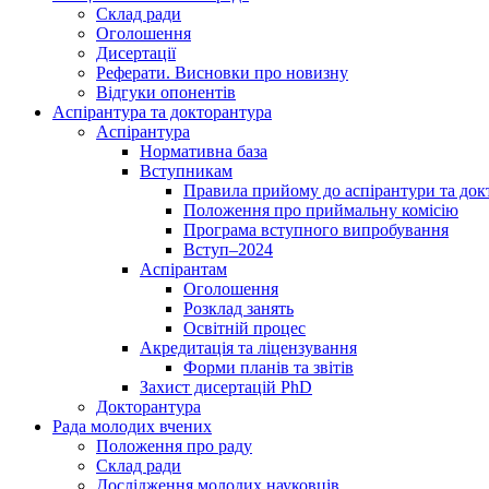
Склад ради
Оголошення
Дисертації
Реферати. Висновки про новизну
Відгуки опонентів
Аспірантура та докторантура
Аспірантура
Нормативна база
Вступникам
Правила прийому до аспірантури та док
Положення про приймальну комісію
Програма вступного випробування
Вступ–2024
Аспірантам
Оголошення
Розклад занять
Освітній процес
Акредитація та ліцензування
Форми планів та звітів
Захист дисертацій PhD
Докторантура
Рада молодих вчених
Положення про раду
Склад ради
Дослідження молодих науковців