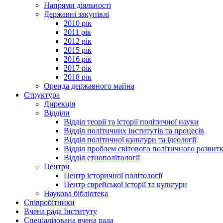
Напрями діяльності
Державні закупівлі
2010 рік
2011 рік
2012 рік
2015 рік
2016 рік
2017 рік
2018 рік
Оренда державного майна
Структура
Дирекція
Відділи
Відділ теорії та історії політичної науки
Відділ політичних інститутів та процесів
Відділ політичної культури та ідеології
Відділ проблем світового політичного розвит
Відділ етнополітології
Центри
Центр історичної політології
Центр єврейської історії та культури
Наукова бібліотека
Співробітники
Вчена рада Інституту
Спеціалізована вчена рада