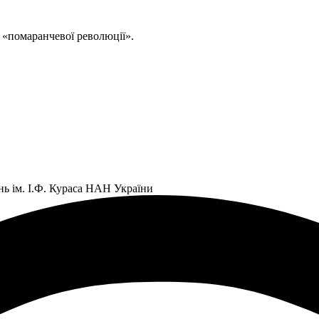
 «помаранчевої революції».
нь ім. І.Ф. Кураса НАН України