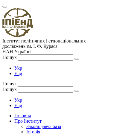
Інститут політичних і етнонаціональних
досліджень
ім.
І. Ф. Кураса
НАН України
Пошук
Укр
Eng
Пошук
Пошук
Укр
Eng
Головна
Про Інститут
Законодавча база
Історія