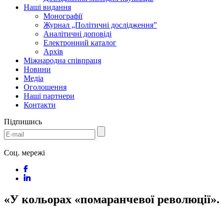
Наші видання
Монографії
Журнал „Політичні дослідження”
Аналітичні доповіді
Електронний каталог
Архів
Міжнародна співпраця
Новини
Медіa
Оголошення
Наші партнери
Контакти
Підпишись
Соц. мережі
«У кольорах «помаранчевої революції».