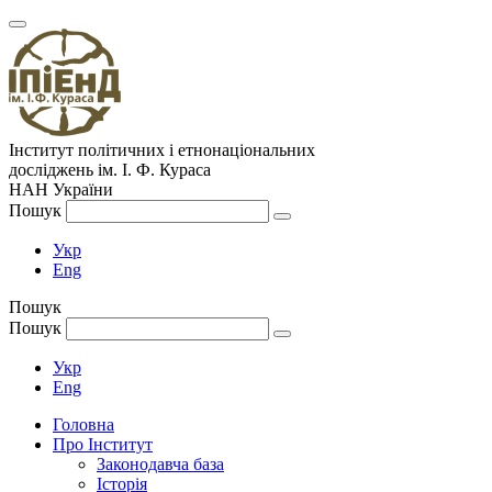
Інститут політичних і етнонаціональних
досліджень
ім.
І. Ф. Кураса
НАН України
Пошук
Укр
Eng
Пошук
Пошук
Укр
Eng
Головна
Про Інститут
Законодавча база
Історія