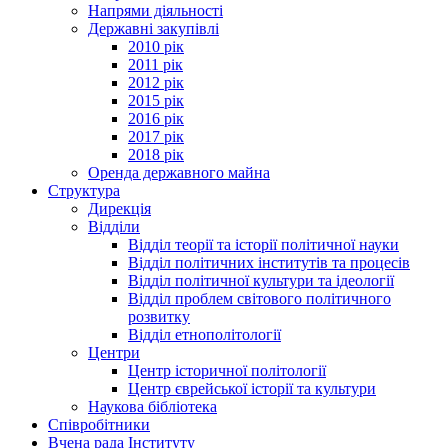
Напрями діяльності
Державні закупівлі
2010 рік
2011 рік
2012 рік
2015 рік
2016 рік
2017 рік
2018 рік
Оренда державного майна
Структура
Дирекція
Відділи
Відділ теорії та історії політичної науки
Відділ політичних інститутів та процесів
Відділ політичної культури та ідеології
Відділ проблем світового політичного
розвитку
Відділ етнополітології
Центри
Центр історичної політології
Центр єврейської історії та культури
Наукова бібліотека
Співробітники
Вчена рада Інституту