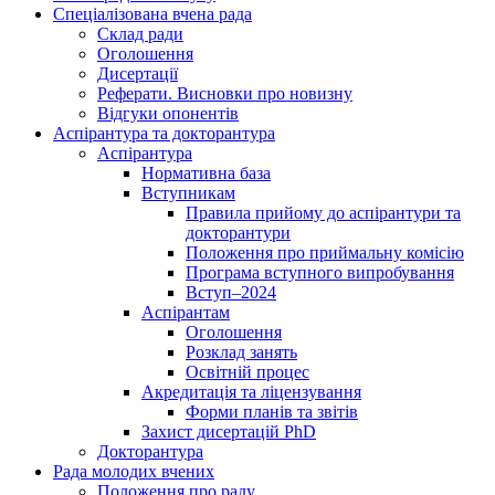
Спеціалізована вчена рада
Склад ради
Оголошення
Дисертації
Реферати. Висновки про новизну
Відгуки опонентів
Аспірантура та докторантура
Аспірантура
Нормативна база
Вступникам
Правила прийому до аспірантури та
докторантури
Положення про приймальну комісію
Програма вступного випробування
Вступ–2024
Аспірантам
Оголошення
Розклад занять
Освітній процес
Акредитація та ліцензування
Форми планів та звітів
Захист дисертацій PhD
Докторантура
Рада молодих вчених
Положення про раду