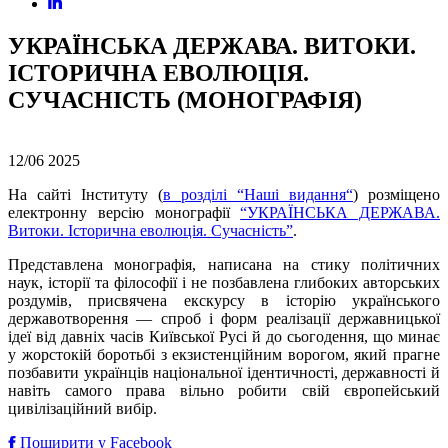
УКРАЇНСЬКА ДЕРЖАВА. ВИТОКИ.
ІСТОРИЧНА ЕВОЛЮЦІЯ.
СУЧАСНІСТЬ (МОНОГРАФІЯ)
12/06
2025
На сайті Інституту (
в розділі “
Наші видання
“
) розміщено
електронну версію монографії
“УКРАЇНСЬКА ДЕРЖАВА.
Витоки. Історична еволюція. Сучасність”
.
Представлена монографія, написана на стику політичних
наук, історії та філософії і не позбавлена глибоких авторських
роздумів, присвячена екскурсу в історію українського
державотворення — спроб і форм реалізації державницької
ідеї від давніх часів Київської Русі й до сьогодення, що минає
у жорстокій боротьбі з екзистенційним ворогом, який прагне
позбавити українців національної ідентичності, державності й
навіть самого права вільно робити свій європейський
цивілізаційний вибір.
Поширити у Facebook