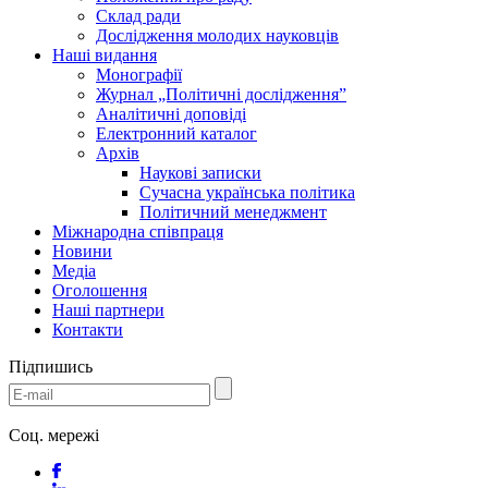
Склад ради
Дослідження молодих науковців
Наші видання
Монографії
Журнал „Політичні дослідження”
Аналітичні доповіді
Електронний каталог
Архів
Наукові записки
Сучасна українська політика
Політичний менеджмент
Міжнародна співпраця
Новини
Медіa
Оголошення
Наші партнери
Контакти
Підпишись
Соц. мережі