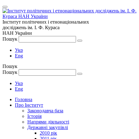
Інститут політичних і етнонаціональних
досліджень
ім.
І. Ф. Кураса
НАН України
Пошук
Укр
Eng
Пошук
Пошук
Укр
Eng
Головна
Про Інститут
Законодавча база
Історія
Напрями діяльності
Державні закупівлі
2010 рік
2011 рік