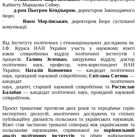
Кабінету Маршалка Сейму;
·
д-ром Пьотром Кендзьорою
, директором Законодавчого
бюро;
·
Яном Морлінським
, директором Бюро суспільної
комунікації.
Від Інституту політичних і етнонаціональних досліджень ім.
І.Ф. Кураса НАН України участь у науковому візиті
взяли співробіники відділу політичних інститутів і
процесів:
Галина Зеленько
, завідувачка відділу, доктор
політичних наук, професор, член-кореспондент НАН
України;
Наталія Кононенко
— кандидат політичних
наук, провідний науковий співробітник;
Світлана Ситник
—
кандидат політичних
наук, доцент, старший науковий співробітник та
Ростислав
Балабан
— кандидат політичних наук, провідний науковий
співробітник.
Проєкт триватиме протягом двох років та передбачає серію
експертних дискусій, аналітичних досліджень та спільну
публікаційну діяльність польських та українських науковців.
Візит став частиною тривалої співпраці між українськими та
польськими науковцями, спрямованої на
порівняльний
аналіз політичних інститутів
та обмін найкращими