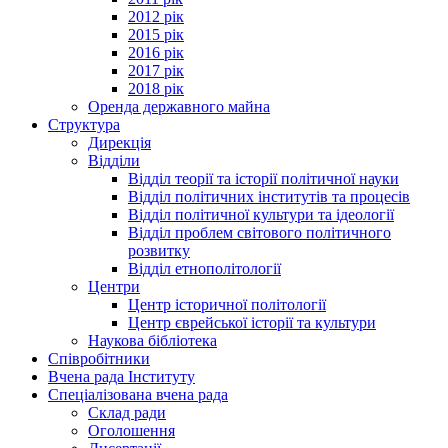
2012 рік
2015 рік
2016 рік
2017 рік
2018 рік
Оренда державного майна
Структура
Дирекція
Відділи
Відділ теорії та історії політичної науки
Відділ політичних інститутів та процесів
Відділ політичної культури та ідеології
Відділ проблем світового політичного
розвитку
Відділ етнополітології
Центри
Центр історичної політології
Центр єврейської історії та культури
Наукова бібліотека
Співробітники
Вчена рада Інституту
Спеціалізована вчена рада
Склад ради
Оголошення