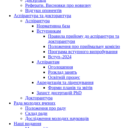
Дисертації
Реферати. Висновки про новизну
Відгуки опонентів
Аспірантура та докторантура
Аспірантура
Нормативна база
Вступникам
Правила прийому до аспірантури та
докторантури
Положення про приймальну комісію
Програма вступного випробування
Вступ–2024
Аспірантам
Оголошення
Розклад занять
Освітній процес
Акредитація та ліцензування
Форми планів та звітів
Захист дисертацій PhD
Докторантура
Рада молодих вчених
Положення про раду
Склад ради
Дослідження молодих науковців
Наші видання