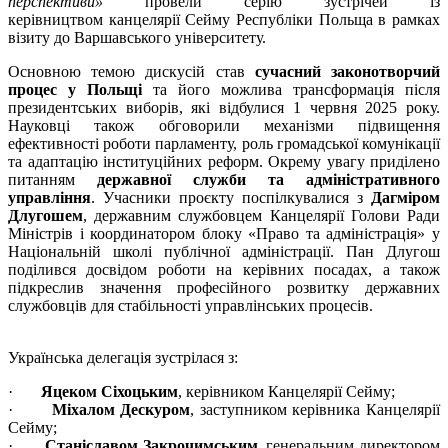
перспективи»
провели серію зустрічей із
керівництвом канцелярії Сейму Республіки По
льща в рамках
візиту до Варшавського університету.
Основною темою дискусій став
сучасний законотворчий
процес у Польщі
та його можлива трансформація після
президентських виборів, які відбулися 1 червня 2025 року.
Науковці також обговорили механізми підвищення
ефективності роботи парламенту, роль громадської комунікації
та адаптацію інституційних реформ. Окрему увагу приділено
питанням
державної служби та адміністративного
управління
. Учасники проєкту поспілкувалися з
Дагміром
Длугошем
, державним службовцем Канцелярії Голови Ради
Міністрів і координатором блоку «Право та адміністрація» у
Національній школі публічної адміністрації. Пан Длугош
поділився досвідом роботи на керівних посадах, а також
підкреслив значення професійного розвитку державних
службовців для стабільності управлінських процесів.
Українська делегація зустрілася з:
·
Яцеком Сіхоцьким
, керівником Канцелярії Сейму;
·
Міхалом Дескуром
, заступником керівника Канцелярії
Сейму;
·
Станіславом Закрочимським
, генеральним директором