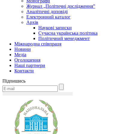
Монографії
Журнал „Політичні дослідження”
Аналітичні доповіді
Електронний каталог
Архів
Наукові записки
Сучасна українська політика
Політичний менеджмент
Міжнародна співпраця
Новини
Медіa
Оголошення
Наші партнери
Контакти
Підпишись