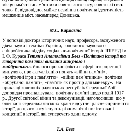
місця пам’яті тапам’ятники совєтського часу; совєтські свята
тощо й, відповідно, майже незмінна політична ідентичність
мешканців міст, насамперед Донецька.
М.С. Кармазіна
У доповіді доктора історичних наук, професора, заслуженого
діяча науки і техніки України, головного наукового
співробітника відділу соціально-політичної історії ІПіЕНД ім.
І. Ф. Кураса
Тетяни Анатоліївни Бевз
«Політика історії та
історична пам’ять: виклики минулого і
майбутнього»
йшлося про конфлікти в сфері інтерпретації
минулого, про актуалізацію понять «війни пам’яті»,
«політичні ігри з пам’яттю», «війни пам’ятників», політика
«обрубаної пам’яті», «пам’ять як простір для маневру». На
прикладі
колишніх радянських республік Середньої Азії
доповідач проаналізувала політику пам’яті щодо подій 1917
р., Другої світової війни та декомунізації, наголосивши, що у
більшості середньоазійських країн відсутнє цілісне сприйняття
історії, до цього часу існують різноманітні політизовані
концепції в історії, які суперечать один одному.
Т.А. Бевз