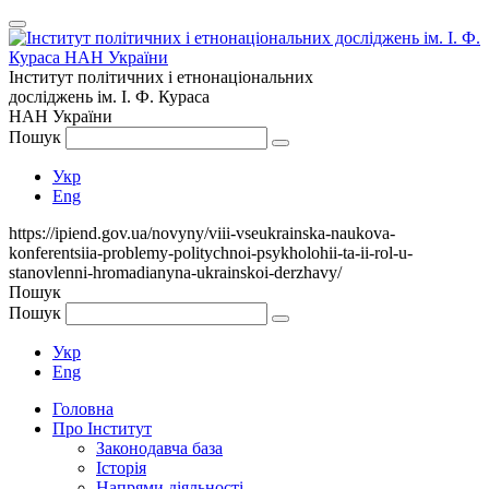
Інститут політичних і етнонаціональних
досліджень
ім.
І. Ф. Кураса
НАН України
Пошук
Укр
Eng
https://ipiend.gov.ua/novyny/viii-vseukrainska-naukova-
konferentsiia-problemy-politychnoi-psykholohii-ta-ii-rol-u-
stanovlenni-hromadianyna-ukrainskoi-derzhavy/
Пошук
Пошук
Укр
Eng
Головна
Про Інститут
Законодавча база
Історія
Напрями діяльності