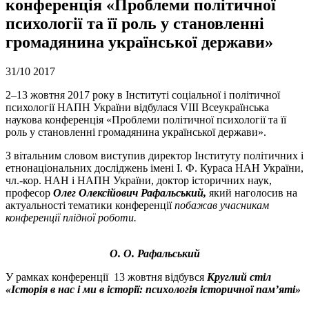
конференція «Проблеми політичної
психології та її роль у становленні
громадянина української держави»
31/10
2017
2–13 жовтня 2017 року в Інституті соціальної і політичної
психології НАПН України відбулася VIII Всеукраїнська
наукова конференція «Проблеми політичної психології та її
роль у становленні громадянина української держави».
З вітальним словом виступив
директор Інституту політичних і
етнонаціональних досліджень імені І. Ф. Кураса НАН України,
чл.-кор. НАН і НАПН України, доктор історичних наук,
професор
Олег Олексійович Рафальський,
який наголосив на
актуальності тематики конференції
побажав учасникам
конференції плідної роботи.
О. О. Рафальський
У рамках конференції 13 жовтня відбувся
Круглий стіл
«Історія в нас і ми в історії: психологія історичної пам’яті»