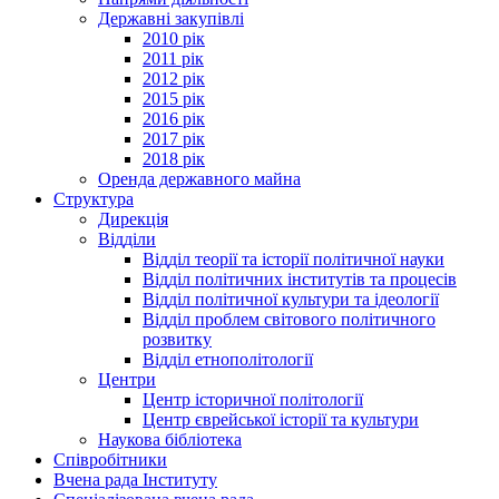
Державні закупівлі
2010 рік
2011 рік
2012 рік
2015 рік
2016 рік
2017 рік
2018 рік
Оренда державного майна
Структура
Дирекція
Відділи
Відділ теорії та історії політичної науки
Відділ політичних інститутів та процесів
Відділ політичної культури та ідеології
Відділ проблем світового політичного
розвитку
Відділ етнополітології
Центри
Центр історичної політології
Центр єврейської історії та культури
Наукова бібліотека
Співробітники
Вчена рада Інституту