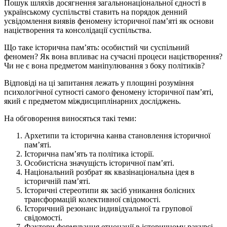
Пошук шляхів досягнення загальнонаціональної єдності в
українському суспільстві ставить на порядок денний
усвідомлення виявів феномену історичної пам’яті як основи
націєтворення та консолідації суспільства.
Що таке історична пам’ять: особистий чи суспільний
феномен? Як вона впливає на сучасні процеси націєтворення?
Чи не є вона предметом маніпулювання з боку політиків?
Відповіді на ці запитання лежать у площині розуміння
психологічної сутності самого феномену історичної пам’яті,
який є предметом міждисциплінарних досліджень.
На обговорення виносяться такі теми:
Архетипи та історична канва становлення історичної
пам’яті.
Історична пам’ять та політика історії.
Особистісна значущість історичної пам’яті.
Національний розбрат як квазінаціональна ідея в
історичній пам’яті.
Історичні стереотипи як засіб уникання болісних
трансформацій колективної свідомості.
Історичний резонанс індивідуальної та групової
свідомості.
Фактори формування етнонації в історичному ракурсі.