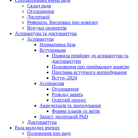
Спеціалізована вчена рада
Склад ради
Оголошення
Дисертації
Реферати. Висновки про новизну
Відгуки опонентів
Аспірантура та докторантура
Аспірантура
Нормативна база
Вступникам
Правила прийому до аспірантури та
докторантури
Положення про приймальну комісію
Програма вступного випробування
Вступ–2024
Аспірантам
Оголошення
Розклад занять
Освітній процес
Акредитація та ліцензування
Форми планів та звітів
Захист дисертацій PhD
Докторантура
Рада молодих вчених
Положення про раду