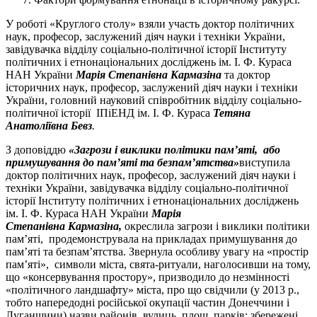
У роботі «Круглого столу» взяли участь
доктор політичних
наук, професор, заслужений діяч науки і техніки України,
завідувачка відділу соціально-політичної історії Інституту
політичних і етнонаціональних досліджень ім. І. Ф. Кураса
НАН України
Марія Степанівна
Кармазіна
та доктор
історичних наук, професор, заслужений діяч науки і техніки
України, головний науковий співробітник відділу соціально-
політичної історії ІПіЕНД ім. І. Ф. Кураса
Тетяна
Анатоліївна Бевз
.
З доповіддю
«Загрози і виклики політики пам’яті, або
примушування до пам’яті та безпам’ятства»
виступила
доктор політичних наук, професор, заслужений діяч науки і
техніки України, завідувачка відділу соціально-політичної
історії Інституту політичних і етнонаціональних досліджень
ім. І. Ф. Кураса НАН України
Марія
Степанівна
Кармазіна,
окреслила загрози і виклики політики
пам’яті, продемонструвала на прикладах примушування до
пам’яті та безпам’ятства. Звернула особливу увагу на «простір
пам’яті», символи міста, свята-ритуали, наголосивши на тому,
що «консервування простору», призводило до незмінності
«політичного ландшафту» міста, про що свідчили (у 2013 р.,
тобто напередодні російської окупації частин Донеччини і
Луганщини) назви районів, вулиць, площ, парків; збережені