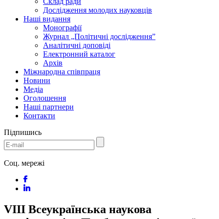
Склад ради
Дослідження молодих науковців
Наші видання
Монографії
Журнал „Політичні дослідження”
Аналітичні доповіді
Електронний каталог
Архів
Міжнародна співпраця
Новини
Медіa
Оголошення
Наші партнери
Контакти
Підпишись
Соц. мережі
VIII Всеукраїнська наукова