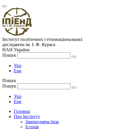
Інститут політичних і етнонаціональних
досліджень
ім.
І. Ф. Кураса
НАН України
Пошук
Укр
Eng
Пошук
Пошук
Укр
Eng
Головна
Про Інститут
Законодавча база
Історія