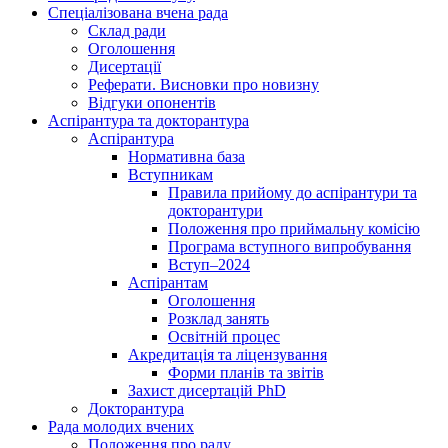
Спеціалізована вчена рада
Склад ради
Оголошення
Дисертації
Реферати. Висновки про новизну
Відгуки опонентів
Аспірантура та докторантура
Аспірантура
Нормативна база
Вступникам
Правила прийому до аспірантури та
докторантури
Положення про приймальну комісію
Програма вступного випробування
Вступ–2024
Аспірантам
Оголошення
Розклад занять
Освітній процес
Акредитація та ліцензування
Форми планів та звітів
Захист дисертацій PhD
Докторантура
Рада молодих вчених
Положення про раду