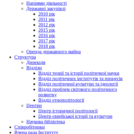
Напрями діяльності
Державні закупівлі
2010 рік
2011 рік
2012 рік
2015 рік
2016 рік
2017 рік
2018 рік
Оренда державного майна
Структура
Дирекція
Відділи
Відділ теорії та історії політичної науки
Відділ політичних інститутів та процесів
Відділ політичної культури та ідеології
Відділ проблем світового політичного
розвитку
Відділ етнополітології
Центри
Центр історичної політології
Центр єврейської історії та культури
Наукова бібліотека
Співробітники
Вчена рада Інституту