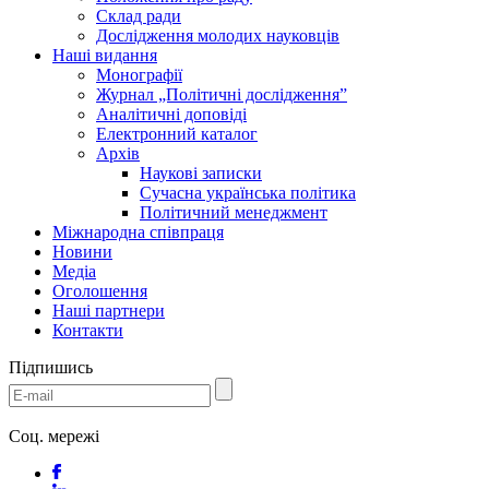
Склад ради
Дослідження молодих науковців
Наші видання
Монографії
Журнал „Політичні дослідження”
Аналітичні доповіді
Електронний каталог
Архів
Наукові записки
Сучасна українська політика
Політичний менеджмент
Міжнародна співпраця
Новини
Медіa
Оголошення
Наші партнери
Контакти
Підпишись
Соц. мережі