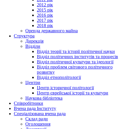
2012 рік
2015 рік
2016 рік
2017 рік
2018 рік
Оренда державного майна
Структура
Дирекція
Відділи
Відділ теорії та історії політичної науки
Відділ політичних інститутів та процесів
Відділ політичної культури та ідеології
Відділ проблем світового політичного
розвитку
Відділ етнополітології
Центри
Центр історичної політології
Центр єврейської історії та культури
Наукова бібліотека
Співробітники
Вчена рада Інституту
Спеціалізована вчена рада
Склад ради
Оголошення