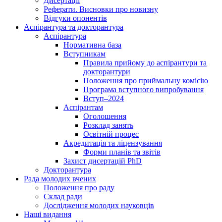
Дисертації
Реферати. Висновки про новизну
Відгуки опонентів
Аспірантура та докторантура
Аспірантура
Нормативна база
Вступникам
Правила прийому до аспірантури та
докторантури
Положення про приймальну комісію
Програма вступного випробування
Вступ–2024
Аспірантам
Оголошення
Розклад занять
Освітній процес
Акредитація та ліцензування
Форми планів та звітів
Захист дисертацій PhD
Докторантура
Рада молодих вчених
Положення про раду
Склад ради
Дослідження молодих науковців
Наші видання