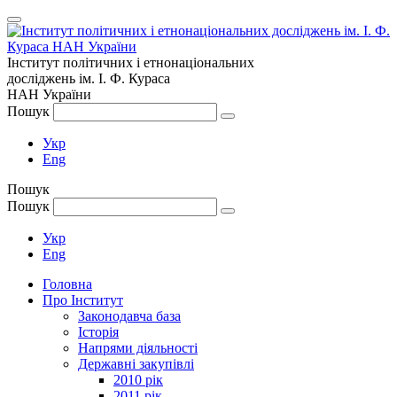
Інститут політичних і етнонаціональних
досліджень
ім.
І. Ф. Кураса
НАН України
Пошук
Укр
Eng
Пошук
Пошук
Укр
Eng
Головна
Про Інститут
Законодавча база
Історія
Напрями діяльності
Державні закупівлі
2010 рік
2011 рік