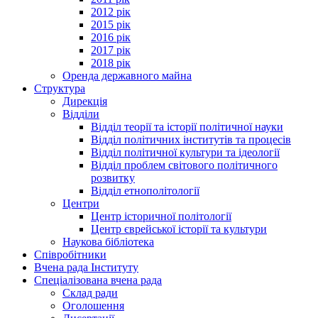
2012 рік
2015 рік
2016 рік
2017 рік
2018 рік
Оренда державного майна
Структура
Дирекція
Відділи
Відділ теорії та історії політичної науки
Відділ політичних інститутів та процесів
Відділ політичної культури та ідеології
Відділ проблем світового політичного
розвитку
Відділ етнополітології
Центри
Центр історичної політології
Центр єврейської історії та культури
Наукова бібліотека
Співробітники
Вчена рада Інституту
Спеціалізована вчена рада
Склад ради
Оголошення