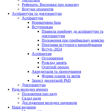
Дисертації
Реферати. Висновки про новизну
Відгуки опонентів
Аспірантура та докторантура
Аспірантура
Нормативна база
Вступникам
Правила прийому до аспірантури та
докторантури
Положення про приймальну комісію
Програма вступного випробування
Вступ–2024
Аспірантам
Оголошення
Розклад занять
Освітній процес
Акредитація та ліцензування
Форми планів та звітів
Захист дисертацій PhD
Докторантура
Рада молодих вчених
Положення про раду
Склад ради
Дослідження молодих науковців
Наші видання