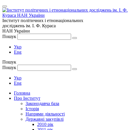
Інститут політичних і етнонаціональних
досліджень
ім.
І. Ф. Кураса
НАН України
Пошук
Укр
Eng
Пошук
Пошук
Укр
Eng
Головна
Про Інститут
Законодавча база
Історія
Напрями діяльності
Державні закупівлі
2010 рік
2011 рік