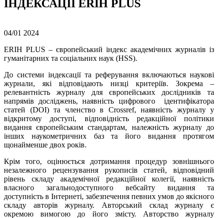
ІНДЕКСАЦІЇ ERIH PLUS
04/01
2024
ERIH PLUS – європейський індекс академічних журналів із
гуманітарних та соціальних наук (HSS).
До системи індексації та реферування включаються наукові
журнали, які відповідають низці критеріїв. Зокрема –
релевантність журналу для європейських дослідників та
напрямів досліджень, наявність цифрового ідентифікатора
статей (DOI) та членство в Crossref, наявність журналу у
відкритому доступі, відповідність редакційної політики
видання європейським стандартам, належність журналу до
інших наукометричних баз та його видання протягом
щонайменше двох років.
Крім того, оцінюється дотримання процедур зовнішнього
незалежного рецензування рукописів статей, відповідний
рівень складу академічної редакційної колегії, наявність
власного загальнодоступного вебсайту видання та
доступність в Інтернеті, забезпечення певних умов до якісного
складу авторів журналу. Авторський склад журналу є
окремою вимогою до його змісту. Авторство журналу