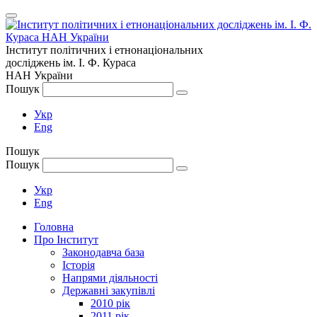
Інститут політичних і етнонаціональних
досліджень
ім.
І. Ф. Кураса
НАН України
Пошук
Укр
Eng
Пошук
Пошук
Укр
Eng
Головна
Про Інститут
Законодавча база
Історія
Напрями діяльності
Державні закупівлі
2010 рік
2011 рік