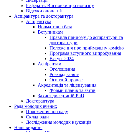
Дисертації
Реферати. Висновки про новизну
Відгуки опонентів
Аспірантура та докторантура
Аспірантура
Нормативна база
Вступникам
Правила прийому до аспірантури та
докторантури
Положення про приймальну комісію
Програма вступного випробування
Вступ–2024
Аспірантам
Оголошення
Розклад занять
Освітній процес
Акредитація та ліцензування
Форми планів та звітів
Захист дисертацій PhD
Докторантура
Рада молодих вчених
Положення про раду
Склад ради
Дослідження молодих науковців
Наші видання