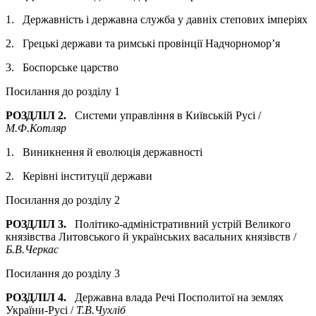
1. Державність і державна служба у давніх степових імперіях
2. Грецькі держави та римські провінції Надчорномор’я
3. Боспорське царство
Посилання до розділу 1
РОЗДЛІЛ 2.
Системи управління в Київській Русі /
М.Ф.Котляр
1. Виникнення й еволюція державності
2. Керівні інституції держави
Посилання до розділу 2
РОЗДЛІЛ 3.
Політико-адміністративний устрій Великого
князівства Литовського й українських васальних князівств /
Б.В.Черкас
Посилання до розділу 3
РОЗДЛІЛ 4.
Державна влада Речі Посполитої на землях
України-Русі /
Т.В.Чухліб