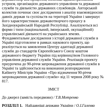
устроєм, організацією державного управління та державної
служби та діяльністю державних службовців. Авторський
колектив починає своє дослідження з аналізу взаємовідносин
давніх держав та суспільств на території України і завершує
його характеристикою державотворчого процесу в
Західноукраїнській Народній Республіці. Аналізуються всі
форми і типи (національний, імперський, окупаційний)
управлінської діяльності на українських землях.
Фундаментальне дослідження з історії державної служби в
Україні підготовлене в рамках наукового проекту, що
реалізується на замовлення Центру адаптації державної
служби до стандартів Європейського Союзу коштом
державного бюджету України під керівництвом Головного
управління державної служби України. Реалізація проекту
приурочена до 90-річчя запровадження державної служби в
Україні та здійснюється на виконання розпорядження
Кабінету Міністрів України «Про відзначення 90-річчя
запровадження державної служби» від 11 червня 2008 року №
817.
ЗМІСТ
До джерел (замість передмови) /
Т.В.Мотренко
РОЗДЛІЛ 1.
Найдавніші держави України /
О.І.Галенко