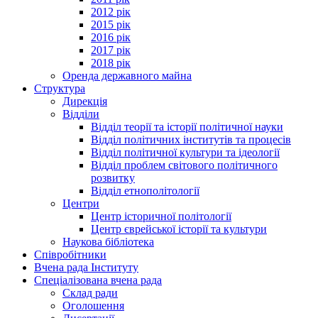
2012 рік
2015 рік
2016 рік
2017 рік
2018 рік
Оренда державного майна
Структура
Дирекція
Відділи
Відділ теорії та історії політичної науки
Відділ політичних інститутів та процесів
Відділ політичної культури та ідеології
Відділ проблем світового політичного
розвитку
Відділ етнополітології
Центри
Центр історичної політології
Центр єврейської історії та культури
Наукова бібліотека
Співробітники
Вчена рада Інституту
Спеціалізована вчена рада
Склад ради
Оголошення