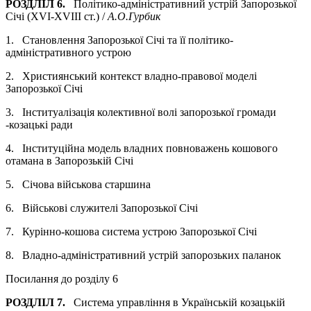
РОЗДЛІЛ 6.
Політико-адміністративний устрій Запорозької
Січі (XVI-XVIII ст.) /
А.О.Гурбик
1. Становлення Запорозької Січі та її політико-
адміністративного устрою
2. Християнський контекст владно-правової моделі
Запорозької Січі
3. Інституалізація колективної волі запорозької громади
-козацькі ради
4. Інституційна модель владних повноважень кошового
отамана в Запорозькій Січі
5. Січова військова старшина
6. Військові служителі Запорозької Січі
7. Курінно-кошова система устрою Запорозької Січі
8. Владно-адміністративний устрій запорозьких паланок
Посилання до розділу 6
РОЗДЛІЛ 7.
Система управління в Українській козацькій