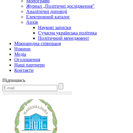
Монографії
Журнал „Політичні дослідження”
Аналітичні доповіді
Електронний каталог
Архів
Наукові записки
Сучасна українська політика
Політичний менеджмент
Міжнародна співпраця
Новини
Медіa
Оголошення
Наші партнери
Контакти
Підпишись