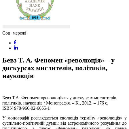
Соц. мережі
Бевз Т. А. Феномен «революція» – у
дискурсах мислителів, політиків,
науковців
Бевз Т.А. Феномен «революція» - у дискурсах мислителів,
політиків, науковців / Монографія. – К., 2012. – 176 с.
ISBN 978-966-02-6655-1
У монографії розглядається еволюція терміну «революція» у
суспільно-політичній думці: від астрономічного розуміння до
політичного, а також «феномен» революції як певна