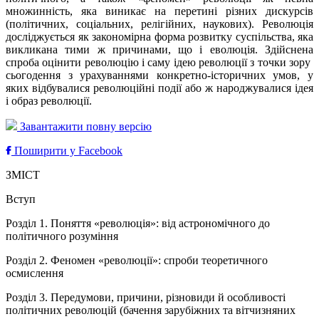
множинність, яка виникає на перетині різних дискурсів
(політичних, соціальних, релігійних, наукових). Революція
досліджується як закономірна форма розвитку суспільства, яка
викликана тими ж причинами, що і еволюція. Здійснена
спроба оцінити революцію і саму ідею революції з точки зору
сьогодення з урахуваннями конкретно-історичних умов, у
яких відбувалися революційні події або ж народжувалися ідея
і образ революції.
Завантажити повну версію
Поширити у Facebook
ЗМІСТ
Вступ
Розділ 1. Поняття «революція»: від астрономічного до
політичного розуміння
Розділ 2. Феномен «революції»: спроби теоретичного
осмислення
Розділ 3. Передумови, причини, різновиди й особливості
політичних революцій (бачення зарубіжних та вітчизняних