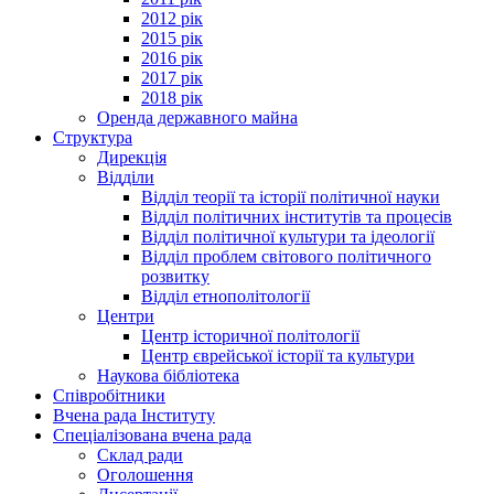
2012 рік
2015 рік
2016 рік
2017 рік
2018 рік
Оренда державного майна
Структура
Дирекція
Відділи
Відділ теорії та історії політичної науки
Відділ політичних інститутів та процесів
Відділ політичної культури та ідеології
Відділ проблем світового політичного
розвитку
Відділ етнополітології
Центри
Центр історичної політології
Центр єврейської історії та культури
Наукова бібліотека
Співробітники
Вчена рада Інституту
Спеціалізована вчена рада
Склад ради
Оголошення