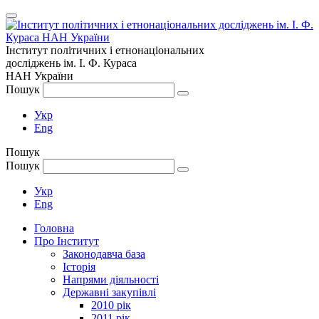
Інститут політичних і етнонаціональних
досліджень
ім.
І. Ф. Кураса
НАН України
Пошук
Укр
Eng
Пошук
Пошук
Укр
Eng
Головна
Про Інститут
Законодавча база
Історія
Напрями діяльності
Державні закупівлі
2010 рік
2011 рік