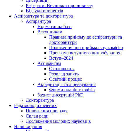
Дисертації
Реферати. Висновки про новизну
Відгуки опонентів
Аспірантура та докторантура
Аспірантура
Нормативна база
Вступникам
Правила прийому до аспірантури та
докторантури
Положення про приймальну комісію
Програма вступного випробування
Вступ–2024
Аспірантам
Оголошення
Розклад занять
Освітній процес
Акредитація та ліцензування
Форми планів та звітів
Захист дисертацій PhD
Докторантура
Рада молодих вчених
Положення про раду
Склад ради
Дослідження молодих науковців
Наші видання