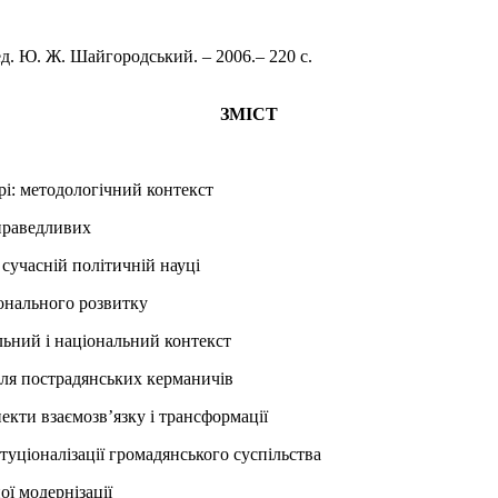
д. Ю. Ж. Шайгородський. – 2006.– 220 с.
ЗМІСТ
рі: методологічний контекст
праведливих
сучасній політичній науці
онального розвитку
льний і національний контекст
для пострадянських керманичів
екти взаємозв’язку і трансформації
туціоналізації громадянського суспільства
ї модернізації