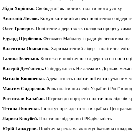
Лідія Хорішко.
Свобода дії як чинник політичного успіху
Анатолій Лисюк.
Комунікативний аспект політичного лідерства
Олег Траверсе.
Політичне лідерство як складова процесу самоо
Едуард Щербенко.
Феномен Майдану і традиція ненасильства
Валентина Опанасюк.
Харизматичний лідер – політична еліта 
Галина Зеленько.
Контексти політичного лідерства на постсоц
Валерій Дем’янець.
Співдружність Незалежних Держав: механі
Наталія Кононенко.
Адекватність політичної еліти сучасним м
Максим Сидоренко.
Роль політичних еліт України і Росії в мо
Ростислав Балабан.
Штрихи до портрета політичних лідерів кр
Тетяна Ляшенко.
Інститут президентства в країнах Центрально
Лариса Кочубей.
Політичне лідерство і PR-діяльність
Юрій Ганжуров.
Політична реклама як комунікативна складов