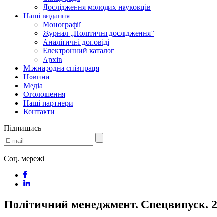
Дослідження молодих науковців
Наші видання
Монографії
Журнал „Політичні дослідження”
Аналітичні доповіді
Електронний каталог
Архів
Міжнародна співпраця
Новини
Медіa
Оголошення
Наші партнери
Контакти
Підпишись
Соц. мережі
Політичний менеджмент. Спецвипуск. 2