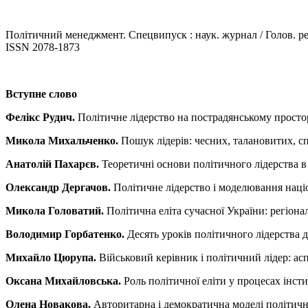
Політичний менеджмент. Спецвипуск : наук. журнал / Голов. ре
ISSN 2078-1873
Вступне слово
Фелікс Рудич.
Політичне лідерство на пострадянському просто
Микола Михальченко.
Пошук лідерів: чесних, талановитих, с
Анатолій Пахарєв.
Теоретичні основи політичного лідерства в 
Олександр Дергачов.
Політичне лідерство і моделювання наці
Микола Головатий.
Політична еліта сучасної України: регіона
Володимир Горбатенко.
Десять уроків політичного лідерства 
Михайло Цюрупа.
Військовий керівник і політичний лідер: асп
Оксана Михайловська.
Роль політичної еліти у процесах інсти
Олена Новакова.
Авторитарна і демократична моделі політично