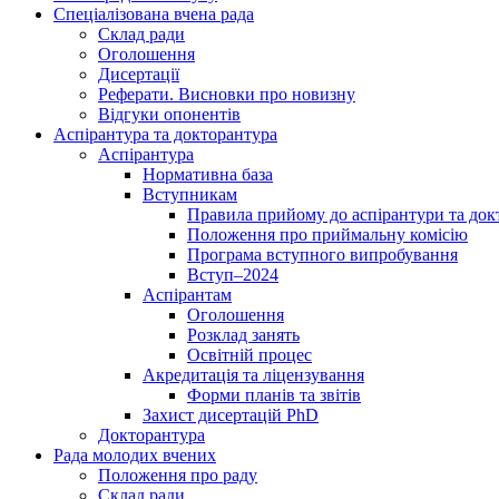
Спеціалізована вчена рада
Склад ради
Оголошення
Дисертації
Реферати. Висновки про новизну
Відгуки опонентів
Аспірантура та докторантура
Аспірантура
Нормативна база
Вступникам
Правила прийому до аспірантури та док
Положення про приймальну комісію
Програма вступного випробування
Вступ–2024
Аспірантам
Оголошення
Розклад занять
Освітній процес
Акредитація та ліцензування
Форми планів та звітів
Захист дисертацій PhD
Докторантура
Рада молодих вчених
Положення про раду
Склад ради