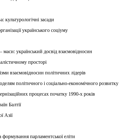
: культурологічні засади
рганізації українського соціуму
– маси: український досвід взаємовідносин
іалістичному просторі
зми взаємовідносин політичних лідерів
оделям політичного і соціально-економічного розвитку
дернізаційних процесах початку 1990-х років
аїн Балтії
ї Азії
а формування парламентської еліти