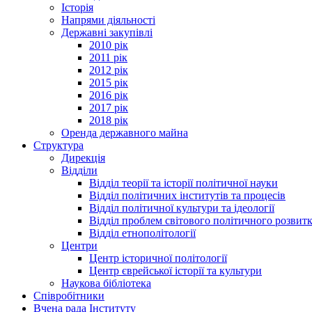
Історія
Напрями діяльності
Державні закупівлі
2010 рік
2011 рік
2012 рік
2015 рік
2016 рік
2017 рік
2018 рік
Оренда державного майна
Структура
Дирекція
Відділи
Відділ теорії та історії політичної науки
Відділ політичних інститутів та процесів
Відділ політичної культури та ідеології
Відділ проблем світового політичного розвит
Відділ етнополітології
Центри
Центр історичної політології
Центр єврейської історії та культури
Наукова бібліотека
Співробітники
Вчена рада Інституту