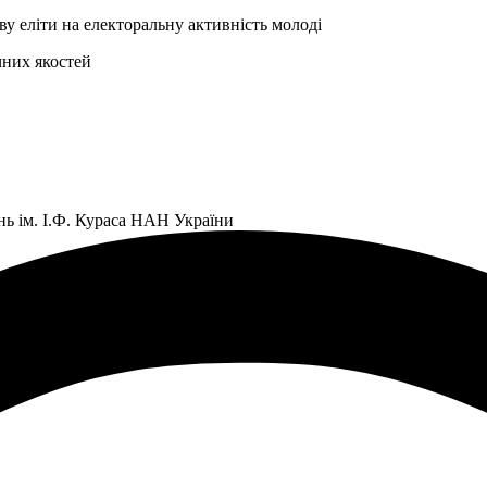
ву еліти на електоральну активність молоді
чних якостей
нь ім. І.Ф. Кураса НАН України