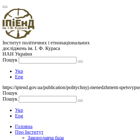
Інститут політичних і етнонаціональних
досліджень
ім.
І. Ф. Кураса
НАН України
Пошук
Укр
Eng
https://ipiend.gov.ua/publication/politychnyj-menedzhment-spetsvypu
Пошук
Пошук
Укр
Eng
Головна
Про Інститут
Законодавча база