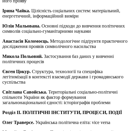
його прояву
Ірина Чайка.
Цілісність соціальних систем: матеріальний,
енергетичний, інформаційний виміри
Юлія Мальована.
Основні підходи до вивчення політичних
символів соціально-гуманітарними науками
Анастасія Коломоєць.
Методологічне підґрунтя практичного
дослідження проявів символічного насильства
Микола Польовий.
Застосування баз даних у вивченні
політичних процесів
Євген Цокур.
Структура, технології та специфіка
легітимізації в контексті взаємодії держави і громадянського
суспільства
Світлана Савойська.
Територіальні соціально-політичні
спільноти України як фактор формування
загальнонаціональної єдності: історіографія проблеми
Розділ II.
ПОЛІТИЧНІ ІНСТИТУТИ, ПРОЦЕСИ, ПОДІЇ
Олег Траверсе.
Українська політична еліта: vice versa