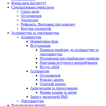
Вчена рада Інституту
Спеціалізована вчена рада
Склад ради
Оголошення
Дисертації
Реферати. Висновки про новизну
Відгуки опонентів
Аспірантура та докторантура
Аспірантура
Нормативна база
Вступникам
Правила прийому до аспірантури та
докторантури
Положення про приймальну комісію
Програма вступного випробування
Вступ–2024
Аспірантам
Оголошення
Розклад занять
Освітній процес
Акредитація та ліцензування
Форми планів та звітів
Захист дисертацій PhD
Докторантура
Рада молодих вчених