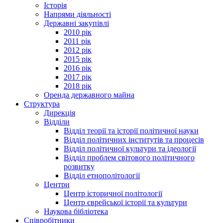
Історія
Напрями діяльності
Державні закупівлі
2010 рік
2011 рік
2012 рік
2015 рік
2016 рік
2017 рік
2018 рік
Оренда державного майна
Структура
Дирекція
Відділи
Відділ теорії та історії політичної науки
Відділ політичних інститутів та процесів
Відділ політичної культури та ідеології
Відділ проблем світового політичного
розвитку
Відділ етнополітології
Центри
Центр історичної політології
Центр єврейської історії та культури
Наукова бібліотека
Співробітники