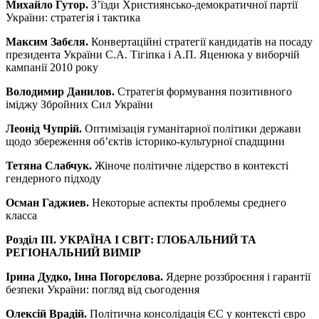
Михайло Гутор.
З’їзди Християнсько-демократичної партії
України: стратегія і тактика
Максим Забєля.
Конвертаційні стратегії кандидатів на посаду
президента України С.А. Тігіпка і А.П. Яценюка у виборчій
кампанії 2010 року
Володимир Данилов.
Стратегія формування позитивного
іміджу Збройних Сил України
Леонід Чупрій.
Оптимізація гуманітарної політики держави
щодо збереження об’єктів історико-культурної спадщини
Тетяна Слабчук.
Жіноче політичне лідерство в контексті
гендерного підходу
Осман Гаджи
ев.
Некоторые аспекты проблемы среднего
класса
Розділ III.
УКРАЇНА І СВІТ: ГЛОБАЛЬНИЙ ТА
РЕГІОНАЛЬНИЙ ВИМІР
Ірина Дудко, Інна Погорєлова.
Ядерне роззброєння і гарантії
безпеки України: погляд від сьогодення
Олексій Врадій.
Політична консолідація ЄС у контексті євро