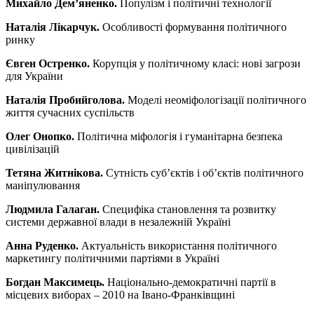
Михайло Дем’яненко.
Популізм і політичні технології
Наталія Лікарчук.
Особливості формування політичного
ринку
Євген Остренко.
Корупція у політичному класі: нові загрози
для України
Наталія Пробийголова.
Моделі неоміфологізації політичного
життя сучасних суспільств
Олег Онопко.
Політична міфологія і гуманітарна безпека
цивілізацій
Тетяна Житнікова.
Сутність суб’єктів і об’єктів політичного
маніпулювання
Людмила Галаган.
Специфіка становлення та розвитку
системи державної влади в незалежній Україні
Анна Руденко.
Актуальність використання політичного
маркетингу політичними партіями в Україні
Богдан Максимець.
Національно-демократичні партії в
місцевих виборах – 2010 на Івано-Франківщині