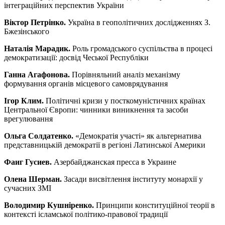
інтеграційних перспектив України
Віктор Петрінко.
Україна в геополітичних дослідженнях З.
Бжезінського
Наталія Марадик.
Роль громадського суспільства в процесі
демократизації: досвід Чеської Республіки
Ганна Агафонова.
Порівняльний аналіз механізму
формування органів місцевого самоврядування
Ігор Клим.
Політичні кризи у посткомуністичних країнах
Центральної Європи: чинники виникнення та засоби
врегулювання
Ольга Солдатенко.
«Демократія участі» як альтернатива
представницькій демократії в регіоні Латинської Америки
Фаиг Гусиев.
Азербайджанская пресса в Украине
Олена Шерман.
Засади висвітлення інституту монархії у
сучасних ЗМІ
Володимир Кушніренко.
Принципи конституційної теорії в
контексті ісламської політико-правової традиції