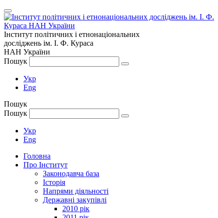
Інститут політичних і етнонаціональних
досліджень
ім.
І. Ф. Кураса
НАН України
Пошук
Укр
Eng
Пошук
Пошук
Укр
Eng
Головна
Про Інститут
Законодавча база
Історія
Напрями діяльності
Державні закупівлі
2010 рік
2011 рік