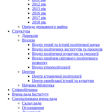
2012 рік
2015 рік
2016 рік
2017 рік
2018 рік
Оренда державного майна
Структура
Дирекція
Відділи
Відділ теорії та історії політичної науки
Відділ політичних інститутів та процесів
Відділ політичної культури та ідеології
Відділ проблем світового політичного
розвитку
Відділ етнополітології
Центри
Центр історичної політології
Центр єврейської історії та культури
Наукова бібліотека
Співробітники
Вчена рада Інституту
Спеціалізована вчена рада
Склад ради
Оголошення