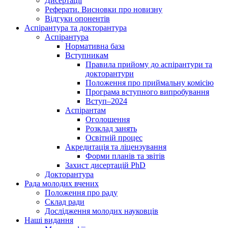
Дисертації
Реферати. Висновки про новизну
Відгуки опонентів
Аспірантура та докторантура
Аспірантура
Нормативна база
Вступникам
Правила прийому до аспірантури та
докторантури
Положення про приймальну комісію
Програма вступного випробування
Вступ–2024
Аспірантам
Оголошення
Розклад занять
Освітній процес
Акредитація та ліцензування
Форми планів та звітів
Захист дисертацій PhD
Докторантура
Рада молодих вчених
Положення про раду
Склад ради
Дослідження молодих науковців
Наші видання