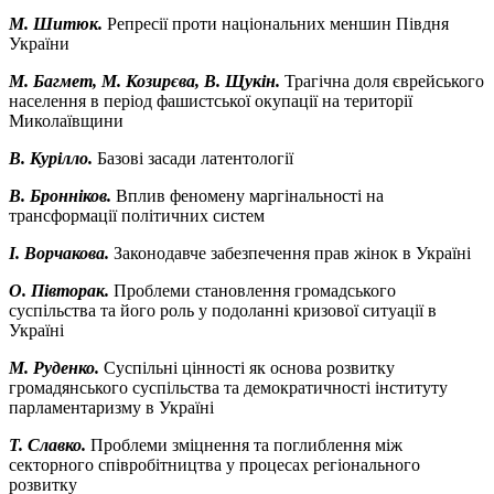
М. Шитюк.
Репресії проти національних меншин Півдня
України
М. Багмет, М. Козирєва, В. Щукін.
Трагічна доля єврейського
населення в період фашистської окупації на території
Миколаївщини
В. Курілло.
Базові засади латентології
В. Бронніков.
Вплив феномену маргінальності на
трансформації політичних систем
І. Ворчакова.
Законодавче забезпечення прав жінок в Україні
О. Півторак.
Проблеми становлення громадського
суспільства та його роль у подоланні кризової ситуації в
Україні
М. Руденко.
Суспільні цінності як основа розвитку
громадянського суспільства та демократичності інституту
парламентаризму в Україні
Т. Славко.
Проблеми зміцнення та поглиблення між
секторного співробітництва у процесах регіонального
розвитку