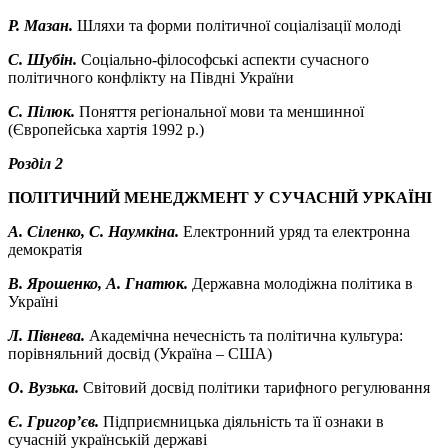
Р. Мазан.
Шляхи та форми політичної соціалізації молоді
С. Шубін.
Соціально-філософські аспекти сучасного
політичного конфлікту на Півдні України
С. Пілюк.
Поняття регіональної мови та меншинної
(Європейська хартія 1992 р.)
Розділ 2
ПОЛІТИЧНИЙ МЕНЕДЖМЕНТ У СУЧАСНІЙ УРКАЇНІ
А. Сіленко, С. Наумкіна.
Електронний уряд та електронна
демократія
В. Ярошенко, А. Гнатюк.
Державна молодіжна політика в
Україні
Л. Півнева.
Академічна нечесність та політична культура:
порівняльний досвід (Україна – США)
О. Вузька.
Світовий досвід політики тарифного регулювання
Є. Григор’єв.
Підприємницька діяльність та її ознаки в
сучасній українській державі