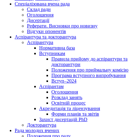
Спеціалізована вчена рада
Склад ради
Оголошення
Дисертації
Реферати. Висновки про новизну
Відгуки опонентів
Аспірантура та докторантура
Аспірантура
Нормативна база
Вступникам
Правила прийому до аспірантури та
докторантури
Положення про приймальну комісію
Програма вступного випробування
Вступ–2024
Аспірантам
Оголошення
Розклад занять
Освітній процес
Акредитація та ліцензування
Форми планів та звітів
Захист дисертацій PhD
Докторантура
Рада молодих вчених
Положення про раду