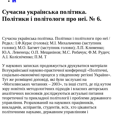
Сучасна українська політика.
Політики і політологи про неї. № 6.
Сучасна українська політика. Політики і політологи про неї /
Редкл.: І.Ф.Курас (голова); М.І. Михальченко (заступник
голови); М.О. Багмет (заступник голови); Л.П. Клименко;
Ю.А. Левенець; О.П. Мещанінов; М.С. Рибачук; Ф.М. Рудич;
А.І. Колісніченко; П.М. Т
У наукових записках продовжується друкуватися матеріали
Всеукраїнської науково-практичної конференції «Політичні,
соціально-економічні процеси у південному регіоні України».
Тут же розміщені доповіді, які були заслухані на
«Могилянських читаннях – 2003», та інші статті, де під кутом
зору новітніх методологічних підходів і власних авторських
аналітичних висновків досліджуються актуальні питання
теоретичної та прикладної політології і проблеми державного
управління. Розрахований на наукових працівників,
викладачів, аспірантів, студентів, всіх, хто цікавиться
політичними науками, державним управлінням і