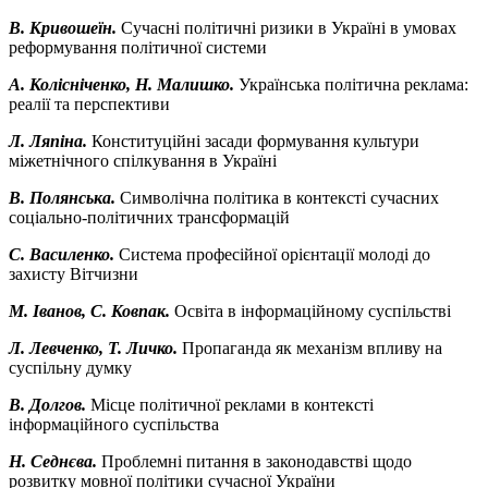
В. Кривошеїн.
Сучасні політичні ризики в Україні в умовах
реформування політичної системи
А. Колісніченко, Н. Малишко.
Українська політична реклама:
реалії та перспективи
Л. Ляпіна.
Конституційні засади формування культури
міжетнічного спілкування в Україні
В. Полянська.
Символічна політика в контексті сучасних
соціально-політичних трансформацій
С. Василенко.
Система професійної орієнтації молоді до
захисту Вітчизни
М. Іванов, С. Ковпак.
Освіта в інформаційному суспільстві
Л. Левченко, Т. Личко.
Пропаганда як механізм впливу на
суспільну думку
В. Долгов.
Місце політичної реклами в контексті
інформаційного суспільства
Н. Седнєва.
Проблемні питання в законодавстві щодо
розвитку мовної політики сучасної України