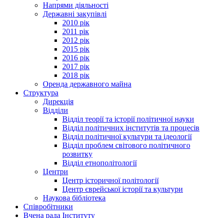
Напрями діяльності
Державні закупівлі
2010 рік
2011 рік
2012 рік
2015 рік
2016 рік
2017 рік
2018 рік
Оренда державного майна
Структура
Дирекція
Відділи
Відділ теорії та історії політичної науки
Відділ політичних інститутів та процесів
Відділ політичної культури та ідеології
Відділ проблем світового політичного
розвитку
Відділ етнополітології
Центри
Центр історичної політології
Центр єврейської історії та культури
Наукова бібліотека
Співробітники
Вчена рада Інституту