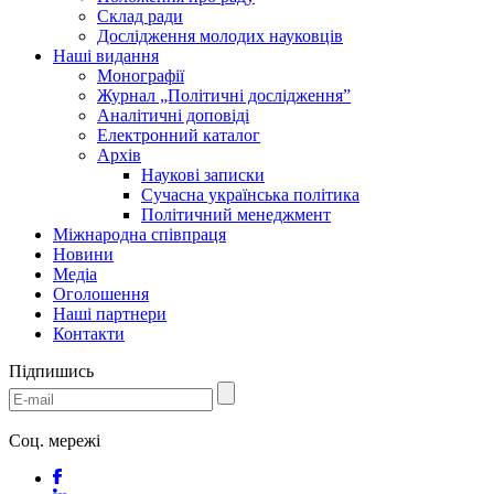
Склад ради
Дослідження молодих науковців
Наші видання
Монографії
Журнал „Політичні дослідження”
Аналітичні доповіді
Електронний каталог
Архів
Наукові записки
Сучасна українська політика
Політичний менеджмент
Міжнародна співпраця
Новини
Медіa
Оголошення
Наші партнери
Контакти
Підпишись
Соц. мережі