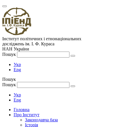
Інститут політичних і етнонаціональних
досліджень
ім.
І. Ф. Кураса
НАН України
Пошук
Укр
Eng
Пошук
Пошук
Укр
Eng
Головна
Про Інститут
Законодавча база
Історія