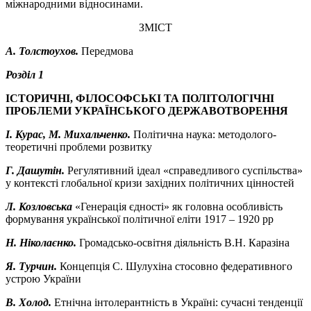
міжнародними відносинами.
ЗМІСТ
А. Толстоухов.
Передмова
Розділ 1
ІСТОРИЧНІ, ФІЛОСОФСЬКІ ТА ПОЛІТОЛОГІЧНІ
ПРОБЛЕМИ УКРАЇНСЬКОГО ДЕРЖАВОТВОРЕННЯ
І. Курас, М. Михальченко.
Політична наука: методолого-
теоретичні проблеми розвитку
Г. Дашутін.
Регулятивний ідеал «справедливого суспільства»
у контексті глобальної кризи західних політичних цінностей
Л. Козловська
«Генерація єдності» як головна особливість
формування української політичної еліти 1917 – 1920 рр
Н. Ніколаєнко.
Громадсько-освітня діяльність В.Н. Каразіна
Я. Турчин.
Концепція С. Шулухіна стосовно федеративного
устрою України
В. Холод.
Етнічна інтолерантність в Україні: сучасні тенденції