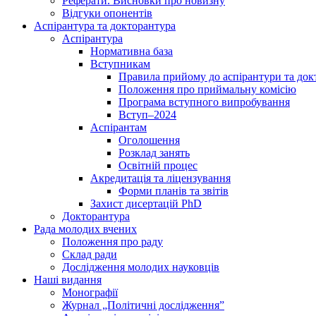
Реферати. Висновки про новизну
Відгуки опонентів
Аспірантура та докторантура
Аспірантура
Нормативна база
Вступникам
Правила прийому до аспірантури та док
Положення про приймальну комісію
Програма вступного випробування
Вступ–2024
Аспірантам
Оголошення
Розклад занять
Освітній процес
Акредитація та ліцензування
Форми планів та звітів
Захист дисертацій PhD
Докторантура
Рада молодих вчених
Положення про раду
Склад ради
Дослідження молодих науковців
Наші видання
Монографії
Журнал „Політичні дослідження”