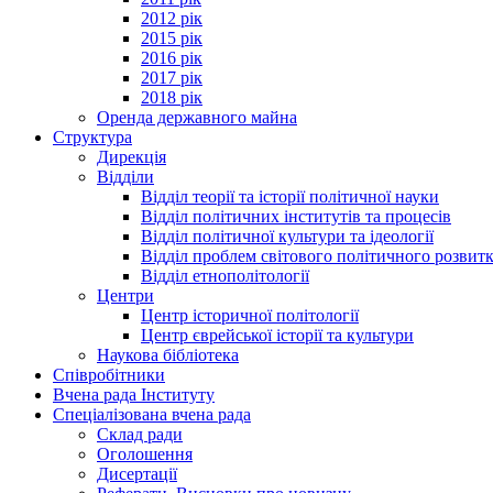
2012 рік
2015 рік
2016 рік
2017 рік
2018 рік
Оренда державного майна
Структура
Дирекція
Відділи
Відділ теорії та історії політичної науки
Відділ політичних інститутів та процесів
Відділ політичної культури та ідеології
Відділ проблем світового політичного розвит
Відділ етнополітології
Центри
Центр історичної політології
Центр єврейської історії та культури
Наукова бібліотека
Співробітники
Вчена рада Інституту
Спеціалізована вчена рада
Склад ради
Оголошення
Дисертації