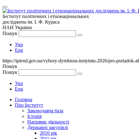
Інститут політичних і етнонаціональних
досліджень
ім.
І. Ф. Кураса
НАН України
Пошук
Укр
Eng
https://ipiend.gov.ua/vybory-dyrektora-instytutu-2026/pro-poriadok-akr
Пошук
Пошук
Укр
Eng
Головна
Про Інститут
Законодавча база
Історія
Напрями діяльності
Державні закупівлі
2010 рік
2011 рік