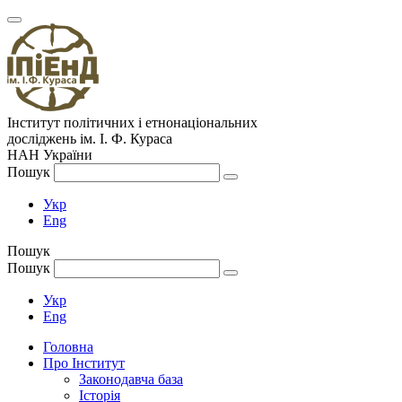
Інститут політичних і етнонаціональних
досліджень
ім.
І. Ф. Кураса
НАН України
Пошук
Укр
Eng
Пошук
Пошук
Укр
Eng
Головна
Про Інститут
Законодавча база
Історія