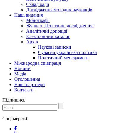
Склад ради
Дослідження молодих науковців
Наші видання
Монографії
Журнал „Політичні дослідження”
Аналітичні доповіді
Електронний каталог
Архів
Наукові записки
Сучасна українська політика
Політичний менеджмент
Міжнародна співпраця
Новини
Медіa
Оголошення
Наші партнери
Контакти
Підпишись
Соц. мережі