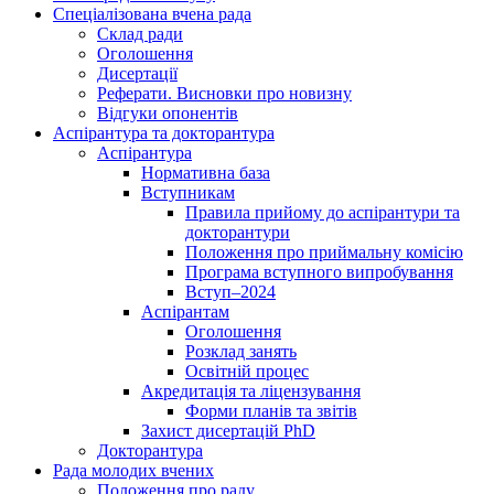
Спеціалізована вчена рада
Склад ради
Оголошення
Дисертації
Реферати. Висновки про новизну
Відгуки опонентів
Аспірантура та докторантура
Аспірантура
Нормативна база
Вступникам
Правила прийому до аспірантури та
докторантури
Положення про приймальну комісію
Програма вступного випробування
Вступ–2024
Аспірантам
Оголошення
Розклад занять
Освітній процес
Акредитація та ліцензування
Форми планів та звітів
Захист дисертацій PhD
Докторантура
Рада молодих вчених
Положення про раду