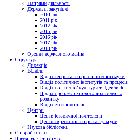
Напрями діяльності
Державні закупівлі
2010 рік
2011 рік
2012 рік
2015 рік
2016 рік
2017 рік
2018 рік
Оренда державного майна
Структура
Дирекція
Відділи
Відділ теорії та історії політичної науки
Відділ політичних інститутів та процесів
Відділ політичної культури та ідеології
Відділ проблем світового політичного
розвитку
Відділ етнополітології
Центри
Центр історичної політології
Центр єврейської історії та культури
Наукова бібліотека
Співробітники
Вчена рада Інституту