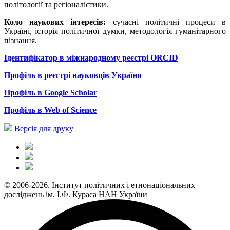
політології та регіоналістики.
Коло наукових інтересів:
сучасні політичні процеси в
Україні, історія політичної думки, методологія гуманітарного
пізнання.
Ідентифікатор в міжнародному реєстрі
ORCID
П
рофіль в реєстрі науковців України
П
рофіль в Google Scholar
Профіль
в
Web of Science
Версія для друку
© 2006-2026. Інститут політичних і етнонаціональних
досліджень ім. І.Ф. Кураса НАН України