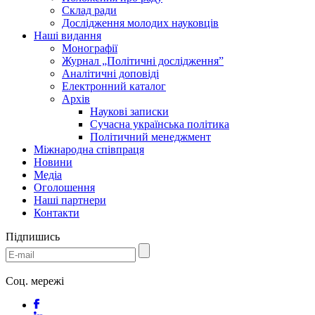
Склад ради
Дослідження молодих науковців
Наші видання
Монографії
Журнал „Політичні дослідження”
Аналітичні доповіді
Електронний каталог
Архів
Наукові записки
Сучасна українська політика
Політичний менеджмент
Міжнародна співпраця
Новини
Медіa
Оголошення
Наші партнери
Контакти
Підпишись
Соц. мережі