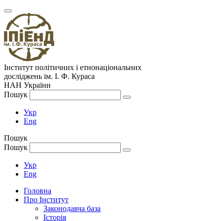
Інститут політичних і етнонаціональних
досліджень
ім.
І. Ф. Кураса
НАН України
Пошук
Укр
Eng
Пошук
Пошук
Укр
Eng
Головна
Про Інститут
Законодавча база
Історія