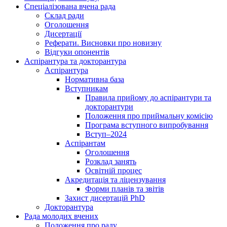
Спеціалізована вчена рада
Склад ради
Оголошення
Дисертації
Реферати. Висновки про новизну
Відгуки опонентів
Аспірантура та докторантура
Аспірантура
Нормативна база
Вступникам
Правила прийому до аспірантури та
докторантури
Положення про приймальну комісію
Програма вступного випробування
Вступ–2024
Аспірантам
Оголошення
Розклад занять
Освітній процес
Акредитація та ліцензування
Форми планів та звітів
Захист дисертацій PhD
Докторантура
Рада молодих вчених
Положення про раду