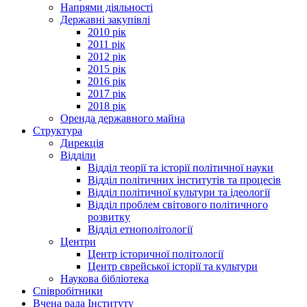
Напрями діяльності
Державні закупівлі
2010 рік
2011 рік
2012 рік
2015 рік
2016 рік
2017 рік
2018 рік
Оренда державного майна
Структура
Дирекція
Відділи
Відділ теорії та історії політичної науки
Відділ політичних інститутів та процесів
Відділ політичної культури та ідеології
Відділ проблем світового політичного
розвитку
Відділ етнополітології
Центри
Центр історичної політології
Центр єврейської історії та культури
Наукова бібліотека
Співробітники
Вчена рада Інституту