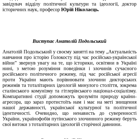
завідувач відділу політичної культури та ідеології, доктор
історичних наук, професор
Юрій Ніколаєць.
Виступає Анатолій Подольський
Анатолій Подольський у своєму занятті на тему „Актуальність
навчання про історію Голокосту під час російсько-української
війни” звернув увагу на те, що історики, освітяни в Україні
нині, з метою розуміння поведінки і злочинів сучасного
російського політичного режиму, під час російської агресії
проти України мають порівнювати злочини дикторських
режимів та тоталітарних ідеологій минулого століття, зокрема
сталінського комунізму та гітлерівського націонал-соціалізму.
Компаративні студії допоможуть зрозуміти природу країни-
агресора, що зараз протистоїть нам і має на меті знищення
нашої державності, української культурної та політичної
ідентичності. Очевидно, що ненависть до суверенності
України, українофобія путінського злочинного режиму беруть
свої витоки з тоталітарних ідеологій сторічної давнини.