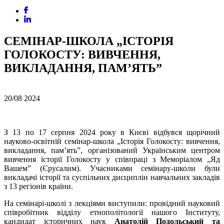
CЕМІНАР-ШКОЛА „ІСТОРІЯ
ГОЛОКОСТУ: ВИВЧЕННЯ,
ВИКЛАДАННЯ, ПАМ’ЯТЬ”
20/08
2024
З 13 по 17 серпня 2024 року в Києві відбувся щорічний
науково-освітній семінар-школа „Історія Голокосту: вивчення,
викладання, пам’ять”, організований Українським центром
вивчення історії Голокосту у співпраці з Меморіалом „Яд
Вашем” (Єрусалим). Учасниками семінару-школи були
викладачі історії та суспільних дисциплін навчальних закладів
з 13 регіонів країни.
На семінарі-школі з лекціями виступили: провідний науковий
співробітник відділу етнополітології нашого Інституту,
кандидат історичних наук
Анатолій Подольський
та