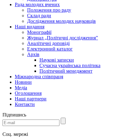
Рада молодих вчених
Положення про раду
Склад ради
Дослідження молодих науковців
Наші видання
Монографії
Журнал „Політичні дослідження”
Аналітичні доповіді
Електронний каталог
Архів
Наукові записки
Сучасна українська політика
Політичний менеджмент
Міжнародна співпраця
Новини
Медіa
Оголошення
Наші партнери
Контакти
Підпишись
Соц. мережі