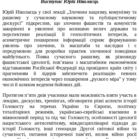
Виступає Юрій Ніколаєць
Юрій Ніколаєць у свої лекції „Злочини нацизму, комунізму та
рашизму у сучасному науковому та публіцистичному
дискурсі” підкреслив, що злочини фашистів та комуністів
закорінені в уявленні про колишню велич держави та
перспективи реалізації її геополітичних інтересів, а
асиметричне поширення інформації сприяє формуванню
уявлень про злочини, їх масштаби та наслідки і є
передумовою для розробки практик злочинної поведінки
майбутнього. Поява сучасного рашизму, як різновиду
фашистської ідеології, пов’язана з масштабним економічним
відставанням Російської Федерації від провідних країн світу і
прагненням її лідерів забезпечити реалізацію певних
економічних інтересів через поширення „руского міра” у тому
числі й шляхом ведення бойових дій.
Протягом п’яти днів учасники мали можливість взяти участь в
лекціях, дискусіях, тренінгах, обговорити різні аспекти історії
Голокосту на теренах України та Європи, політику
тоталітарних режимів, українсько-єврейські взаємини в
міжвоєнний період та під час Голокосту, особливості ідеології
нацистського антисемітизму, міждисциплінарні підходи до
історії Голокосту, інші геноциди Другої світової війни та
сучасності, питання історичної пам’яті, вплив війни росії