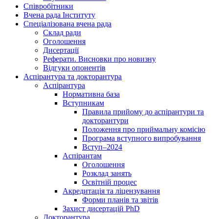
Співробітники
Вчена рада Інституту
Спеціалізована вчена рада
Склад ради
Оголошення
Дисертації
Реферати. Висновки про новизну
Відгуки опонентів
Аспірантура та докторантура
Аспірантура
Нормативна база
Вступникам
Правила прийому до аспірантури та
докторантури
Положення про приймальну комісію
Програма вступного випробування
Вступ–2024
Аспірантам
Оголошення
Розклад занять
Освітній процес
Акредитація та ліцензування
Форми планів та звітів
Захист дисертацій PhD
Докторантура