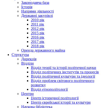
Законодавча база
Історія
Напрями діяльності
Державні закупівлі
2010 рік
2011 рік
2012 рік
2015 рік
2016 рік
2017 рік
2018 рік
Оренда державного майна
Структура
Дирекція
Відділи
Відділ теорії та історії політичної науки
Відділ політичних інститутів та процесів
Відділ політичної культури та ідеології
Відділ проблем світового політичного
розвитку
Відділ етнополітології
Центри
Центр історичної політології
Центр єврейської історії та культури
Наукова бібліотека