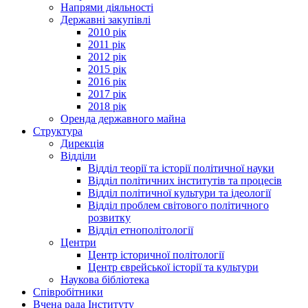
Напрями діяльності
Державні закупівлі
2010 рік
2011 рік
2012 рік
2015 рік
2016 рік
2017 рік
2018 рік
Оренда державного майна
Структура
Дирекція
Відділи
Відділ теорії та історії політичної науки
Відділ політичних інститутів та процесів
Відділ політичної культури та ідеології
Відділ проблем світового політичного
розвитку
Відділ етнополітології
Центри
Центр історичної політології
Центр єврейської історії та культури
Наукова бібліотека
Співробітники
Вчена рада Інституту