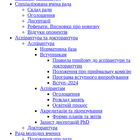
Спеціалізована вчена рада
Склад ради
Оголошення
Дисертації
Реферати. Висновки про новизну
Відгуки опонентів
Аспірантура та докторантура
Аспірантура
Нормативна база
Вступникам
Правила прийому до аспірантури та
докторантури
Положення про приймальну комісію
Програма вступного випробування
Вступ–2024
Аспірантам
Оголошення
Розклад занять
Освітній процес
Акредитація та ліцензування
Форми планів та звітів
Захист дисертацій PhD
Докторантура
Рада молодих вчених
Положення про раду