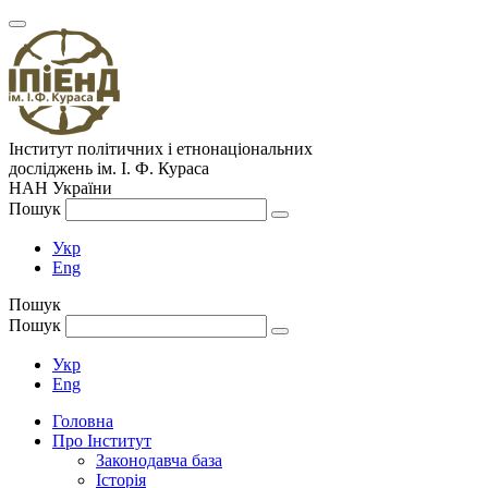
Інститут політичних і етнонаціональних
досліджень
ім.
І. Ф. Кураса
НАН України
Пошук
Укр
Eng
Пошук
Пошук
Укр
Eng
Головна
Про Інститут
Законодавча база
Історія