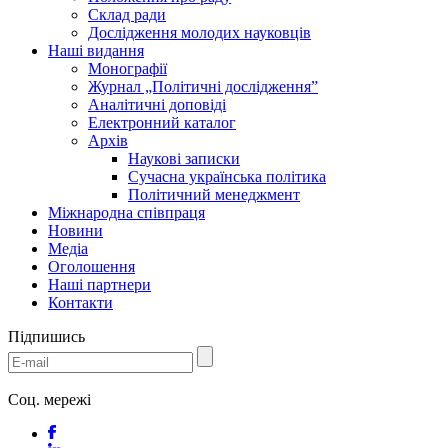
Склад ради
Дослідження молодих науковців
Наші видання
Монографії
Журнал „Політичні дослідження”
Аналітичні доповіді
Електронний каталог
Архів
Наукові записки
Сучасна українська політика
Політичний менеджмент
Міжнародна співпраця
Новини
Медіa
Оголошення
Наші партнери
Контакти
Підпишись
Соц. мережі