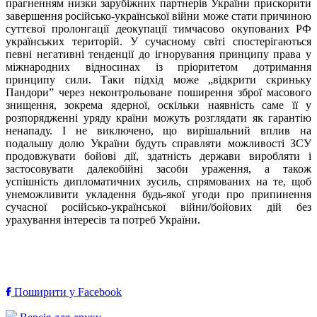
прагненням низки зарубіжних партнерів України прискорити
завершення російсько-української війни може стати причиною
суттєвої пролонгації деокупації тимчасово окупованих РФ
українських територій. У сучасному світі спостерігаються
певні негативні тенденції до ігнорування принципу права у
міжнародних відносинах із пріоритетом дотримання
принципу сили. Таки підхід може „відкрити скриньку
Пандори” через неконтрольоване поширення зброї масового
знищення, зокрема ядерної, оскільки наявність саме її у
розпорядженні уряду країни можуть розглядати як гарантію
ненападу. І не виключено, що вирішальний вплив на
подальшу долю України будуть справляти можливості ЗСУ
продовжувати бойові дії, здатність держави виробляти і
застосовувати далекобійні засоби ураження, а також
успішність дипломатичних зусиль, спрямованих на те, щоб
унеможливити укладення будь-якої угоди про припинення
сучасної російсько-української війни/бойових дій без
урахування інтересів та потреб України.
Поширити у Facebook