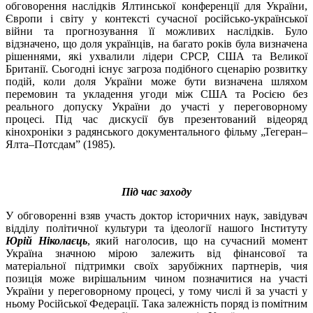
обговорення наслідків Ялтинської конференції для України,
Європи і світу у контексті сучасної російсько-української
війни та прогнозування її можливих наслідків. Було
відзначено, що доля українців, на багато років була визначена
рішеннями, які ухвалили лідери СРСР, США та Великої
Британії. Сьогодні існує загроза подібного сценарію розвитку
подій, коли доля України може бути визначена шляхом
перемовин та укладення угоди між США та Росією без
реального допуску України до участі у переговорному
процесі. Під час дискусії був презентований відеоряд
кінохроніки з радянського документального фільму „Тегеран–
Ялта–Потсдам” (1985).
Під час заходу
У обговоренні взяв участь доктор історичних наук, завідувач
відділу політичної культури та ідеології нашого Інституту
Юрій Ніколаєць
, який наголосив, що на сучасний момент
Україна значною мірою залежить від фінансової та
матеріальної підтримки своїх зарубіжних партнерів, чия
позиція може вирішальним чином позначитися на участі
України у переговорному процесі, у тому числі й за участі у
ньому Російської Федерації. Така залежність поряд із помітним