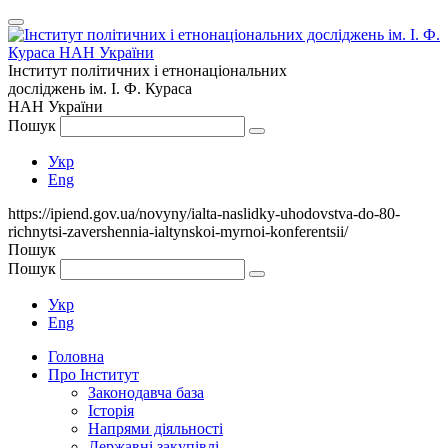
Інститут політичних і етнонаціональних
досліджень
ім.
І. Ф. Кураса
НАН України
Пошук
Укр
Eng
https://ipiend.gov.ua/novyny/ialta-naslidky-uhodovstva-do-80-
richnytsi-zavershennia-ialtynskoi-myrnoi-konferentsii/
Пошук
Пошук
Укр
Eng
Головна
Про Інститут
Законодавча база
Історія
Напрями діяльності
Державні закупівлі