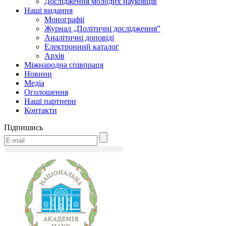
Дослідження молодих науковців
Наші видання
Монографії
Журнал „Політичні дослідження”
Аналітичні доповіді
Електронний каталог
Архів
Міжнародна співпраця
Новини
Медіa
Оголошення
Наші партнери
Контакти
Підпишись