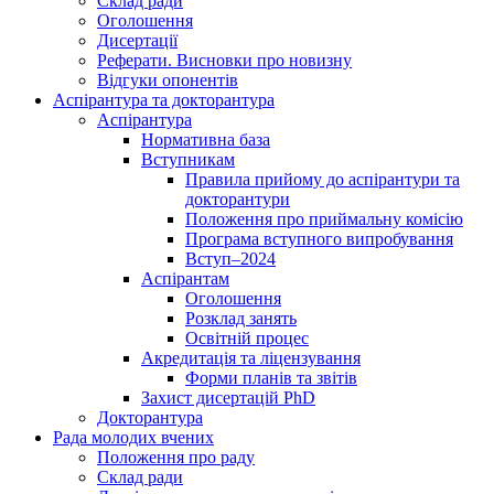
Склад ради
Оголошення
Дисертації
Реферати. Висновки про новизну
Відгуки опонентів
Аспірантура та докторантура
Аспірантура
Нормативна база
Вступникам
Правила прийому до аспірантури та
докторантури
Положення про приймальну комісію
Програма вступного випробування
Вступ–2024
Аспірантам
Оголошення
Розклад занять
Освітній процес
Акредитація та ліцензування
Форми планів та звітів
Захист дисертацій PhD
Докторантура
Рада молодих вчених
Положення про раду
Склад ради