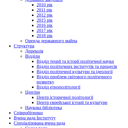
2010 рік
2011 рік
2012 рік
2015 рік
2016 рік
2017 рік
2018 рік
Оренда державного майна
Структура
Дирекція
Відділи
Відділ теорії та історії політичної науки
Відділ політичних інститутів та процесів
Відділ політичної культури та ідеології
Відділ проблем світового політичного
розвитку
Відділ етнополітології
Центри
Центр історичної політології
Центр єврейської історії та культури
Наукова бібліотека
Співробітники
Вчена рада Інституту
Спеціалізована вчена рада