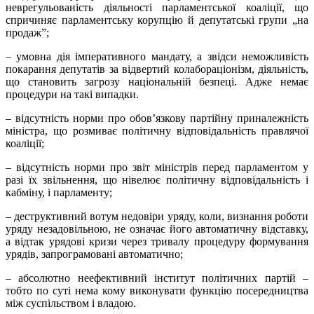
неврегульованість діяльності парламентської коаліції, що
спричиняє парламентську корупцію й депутатські групи „на
продаж”;
– умовна дія імперативного мандату, а звідси неможливість
покарання депутатів за відвертий колабораціонізм, діяльність,
що становить загрозу національній безпеці. Адже немає
процедури на такі випадки.
– відсутність норми про обовʼязкову партійну приналежність
міністра, що розмиває політичну відповідальність правлячої
коаліції;
– відсутність норми про звіт міністрів перед парламентом у
разі їх звільнення, що нівелює політичну відповідальність і
кабміну, і парламенту;
– деструктивний вотум недовіри уряду, коли, визнання роботи
уряду незадовільною, не означає його автоматичну відставку,
а відтак урядові кризи через тривалу процедуру формування
урядів, запрограмовані автоматично;
– абсолютно неефективний інститут політичних партій –
тобто по суті нема кому виконувати функцію посередництва
між суспільством і владою.