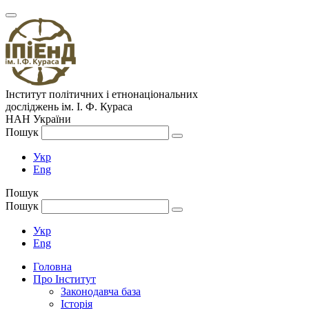
Інститут політичних і етнонаціональних
досліджень
ім.
І. Ф. Кураса
НАН України
Пошук
Укр
Eng
Пошук
Пошук
Укр
Eng
Головна
Про Інститут
Законодавча база
Історія