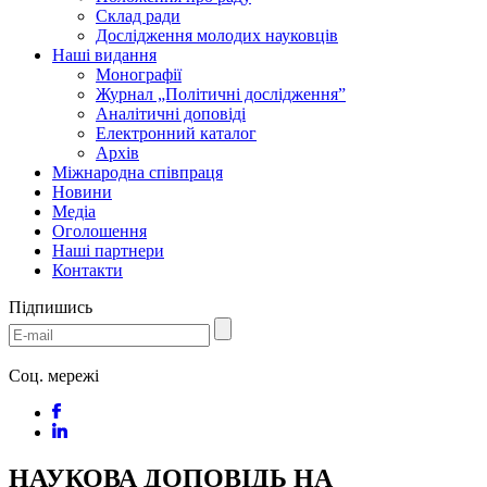
Склад ради
Дослідження молодих науковців
Наші видання
Монографії
Журнал „Політичні дослідження”
Аналітичні доповіді
Електронний каталог
Архів
Міжнародна співпраця
Новини
Медіa
Оголошення
Наші партнери
Контакти
Підпишись
Соц. мережі
НАУКОВА ДОПОВІДЬ НА