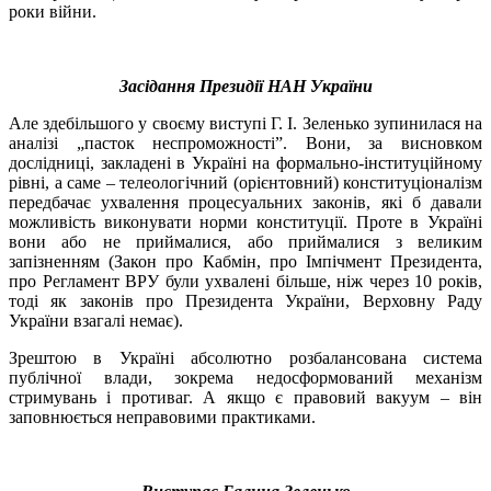
роки війни.
Засідання Президії НАН України
Але здебільшого у своєму виступі Г. І. Зеленько зупинилася на
аналізі „пасток неспроможності”. Вони, за висновком
дослідниці, закладені в Україні на формально-інституційному
рівні, а саме – телеологічний (орієнтовний) конституціоналізм
передбачає ухвалення процесуальних законів, які б давали
можливість виконувати норми конституції. Проте в Україні
вони або не приймалися, або приймалися з великим
запізненням (Закон про Кабмін, про Імпічмент Президента,
про Регламент ВРУ були ухвалені більше, ніж через 10 років,
тоді як законів про Президента України, Верховну Раду
України взагалі немає).
Зрештою в Україні абсолютно розбалансована система
публічної влади, зокрема недосформований механізм
стримувань і противаг. А якщо є правовий вакуум – він
заповнюється неправовими практиками.