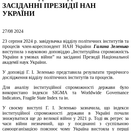
ЗАСІДАННІ ПРЕЗИДІЇ НАН
УКРАЇНИ
27/08
2024
23 серпня 2024 р. завідувачка відділу політичних інститутів та
процесів член-кореспондент НАН України
Галина Зеленько
виступила з науковою доповіддю „Інституційна спроможність
України в умовах війни” на засіданні Президії Національної
академії наук України.
У доповіді Г. І. Зеленько представила результати трирічного
дослідження відділу політичних інститутів та процесів.
Для аналізу інституційної спроможності держави було
використано індекси SIGMA та Worldwide Governance
Indicators, Fragile State Index та ін.
У своєму виступі Г. І. Зеленько зазначила, що індекси
інституційної спроможності держави в Україні почали
знижуватися ще до великої війни у 2021 р. Тоді як регрес за
часи війни незначний, що у поєднанні з суспільною
самоорганізацією пояснює чому Україна вистояла у перші