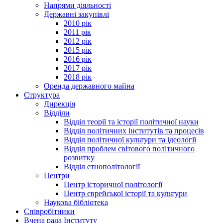
Напрями діяльності
Державні закупівлі
2010 рік
2011 рік
2012 рік
2015 рік
2016 рік
2017 рік
2018 рік
Оренда державного майна
Структура
Дирекція
Відділи
Відділ теорії та історії політичної науки
Відділ політичних інститутів та процесів
Відділ політичної культури та ідеології
Відділ проблем світового політичного
розвитку
Відділ етнополітології
Центри
Центр історичної політології
Центр єврейської історії та культури
Наукова бібліотека
Співробітники
Вчена рада Інституту