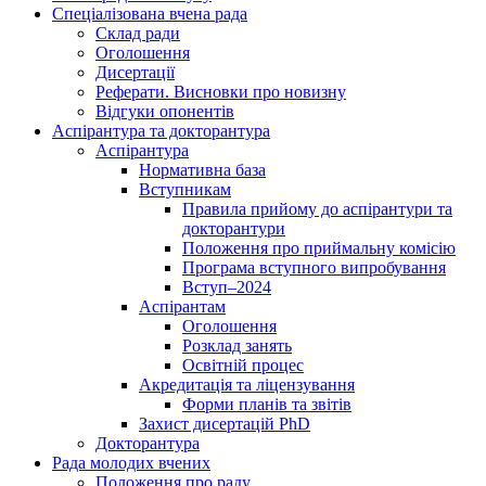
Спеціалізована вчена рада
Склад ради
Оголошення
Дисертації
Реферати. Висновки про новизну
Відгуки опонентів
Аспірантура та докторантура
Аспірантура
Нормативна база
Вступникам
Правила прийому до аспірантури та
докторантури
Положення про приймальну комісію
Програма вступного випробування
Вступ–2024
Аспірантам
Оголошення
Розклад занять
Освітній процес
Акредитація та ліцензування
Форми планів та звітів
Захист дисертацій PhD
Докторантура
Рада молодих вчених
Положення про раду