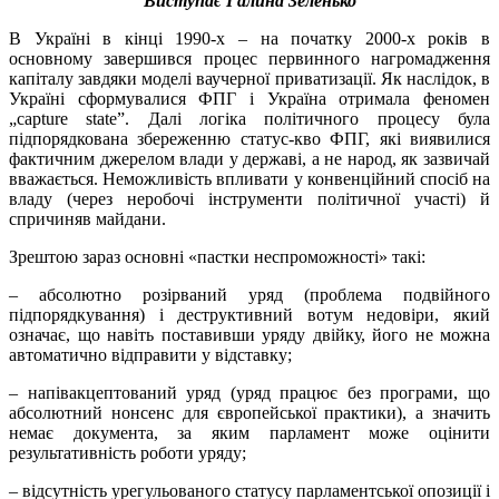
Виступає Галина Зеленько
В Україні в кінці 1990-х – на початку 2000-х років в
основному завершився процес первинного нагромадження
капіталу завдяки моделі ваучерної приватизації. Як наслідок, в
Україні сформувалися ФПГ і Україна отримала феномен
„capture state”. Далі логіка політичного процесу була
підпорядкована збереженню статус-кво ФПГ, які виявилися
фактичним джерелом влади у державі, а не народ, як зазвичай
вважається. Неможливість впливати у конвенційний спосіб на
владу (через неробочі інструменти політичної участі) й
спричиняв майдани.
Зрештою зараз основні «пастки неспроможності» такі:
– абсолютно розірваний уряд (проблема подвійного
підпорядкування) і деструктивний вотум недовіри, який
означає, що навіть поставивши уряду двійку, його не можна
автоматично відправити у відставку;
– напівакцептований уряд (уряд працює без програми, що
абсолютний нонсенс для європейської практики), а значить
немає документа, за яким парламент може оцінити
результативність роботи уряду;
– відсутність урегульованого статусу парламентської опозиції і