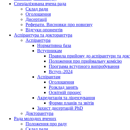
Спеціалізована вчена рада
Склад ради
Оголошення
Дисертації
Реферати. Висновки про новизну
Відгуки опонентів
Аспірантура та докторантура
Аспірантура
Нормативна база
Вступникам
Правила прийому до аспірантури та док
Положення про приймальну комісію
Програма вступного випробування
Вступ–2024
Аспірантам
Оголошення
Розклад занять
Освітній процес
Акредитація та ліцензування
Форми планів та звітів
Захист дисертацій PhD
Докторантура
Рада молодих вчених
Положення про раду
Склад ради