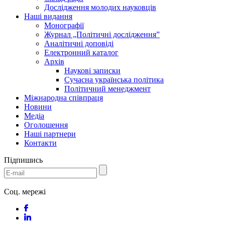
Дослідження молодих науковців
Наші видання
Монографії
Журнал „Політичні дослідження”
Аналітичні доповіді
Електронний каталог
Архів
Наукові записки
Сучасна українська політика
Політичний менеджмент
Міжнародна співпраця
Новини
Медіa
Оголошення
Наші партнери
Контакти
Підпишись
Соц. мережі