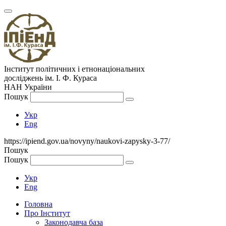
Інститут політичних і етнонаціональних
досліджень
ім.
І. Ф. Кураса
НАН України
Пошук
Укр
Eng
https://ipiend.gov.ua/novyny/naukovi-zapysky-3-77/
Пошук
Пошук
Укр
Eng
Головна
Про Інститут
Законодавча база