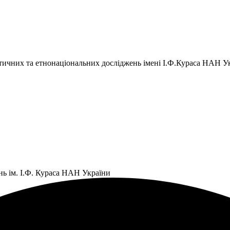
тичних та етнонаціональних досліджень імені І.Ф.Кураса НАН У
нь ім. І.Ф. Кураса НАН України