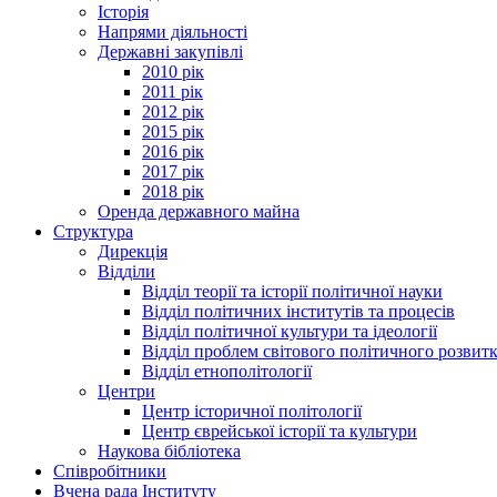
Історія
Напрями діяльності
Державні закупівлі
2010 рік
2011 рік
2012 рік
2015 рік
2016 рік
2017 рік
2018 рік
Оренда державного майна
Структура
Дирекція
Відділи
Відділ теорії та історії політичної науки
Відділ політичних інститутів та процесів
Відділ політичної культури та ідеології
Відділ проблем світового політичного розвит
Відділ етнополітології
Центри
Центр історичної політології
Центр єврейської історії та культури
Наукова бібліотека
Співробітники
Вчена рада Інституту