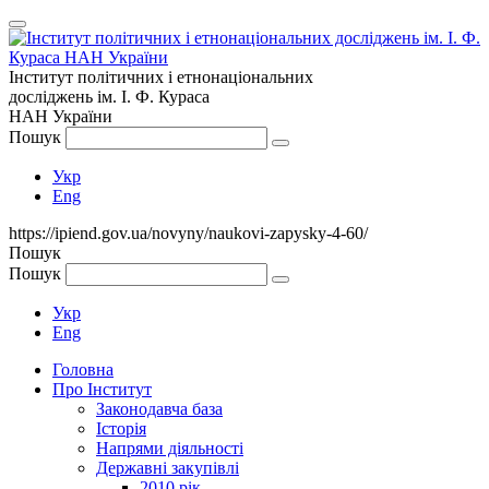
Інститут політичних і етнонаціональних
досліджень
ім.
І. Ф. Кураса
НАН України
Пошук
Укр
Eng
https://ipiend.gov.ua/novyny/naukovi-zapysky-4-60/
Пошук
Пошук
Укр
Eng
Головна
Про Інститут
Законодавча база
Історія
Напрями діяльності
Державні закупівлі
2010 рік