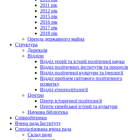
2011 рік
2012 рік
2015 рік
2016 рік
2017 рік
2018 рік
Оренда державного майна
Структура
Дирекція
Відділи
Відділ теорії та історії політичної науки
Відділ політичних інститутів та процесів
Відділ політичної культури та ідеології
Відділ проблем світового політичного
розвитку
Відділ етнополітології
Центри
Центр історичної політології
Центр єврейської історії та культури
Наукова бібліотека
Співробітники
Вчена рада Інституту
Спеціалізована вчена рада
Склад ради