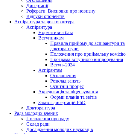
Оголошення
Дисертації
Реферати. Висновки про новизну
Відгуки опонентів
Аспірантура та докторантура
Аспірантура
Нормативна база
Вступникам
Правила прийому до аспірантури та
докторантури
Положення про приймальну комісію
Програма вступного випробування
Вступ–2024
Аспірантам
Оголошення
Розклад занять
Освітній процес
Акредитація та ліцензування
Форми планів та звітів
Захист дисертацій PhD
Докторантура
Рада молодих вчених
Положення про раду
Склад ради
Дослідження молодих науковців