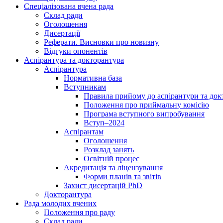
Спеціалізована вчена рада
Склад ради
Оголошення
Дисертації
Реферати. Висновки про новизну
Відгуки опонентів
Аспірантура та докторантура
Аспірантура
Нормативна база
Вступникам
Правила прийому до аспірантури та док
Положення про приймальну комісію
Програма вступного випробування
Вступ–2024
Аспірантам
Оголошення
Розклад занять
Освітній процес
Акредитація та ліцензування
Форми планів та звітів
Захист дисертацій PhD
Докторантура
Рада молодих вчених
Положення про раду
Склад ради