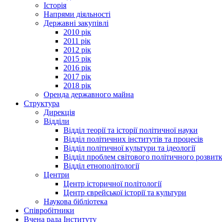
Історія
Напрями діяльності
Державні закупівлі
2010 рік
2011 рік
2012 рік
2015 рік
2016 рік
2017 рік
2018 рік
Оренда державного майна
Структура
Дирекція
Відділи
Відділ теорії та історії політичної науки
Відділ політичних інститутів та процесів
Відділ політичної культури та ідеології
Відділ проблем світового політичного розвит
Відділ етнополітології
Центри
Центр історичної політології
Центр єврейської історії та культури
Наукова бібліотека
Співробітники
Вчена рада Інституту