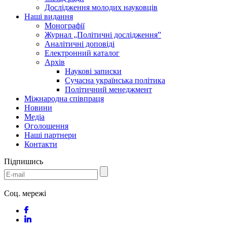
Дослідження молодих науковців
Наші видання
Монографії
Журнал „Політичні дослідження”
Аналітичні доповіді
Електронний каталог
Архів
Наукові записки
Сучасна українська політика
Політичний менеджмент
Міжнародна співпраця
Новини
Медіa
Оголошення
Наші партнери
Контакти
Підпишись
Соц. мережі