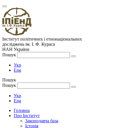
Інститут політичних і етнонаціональних
досліджень
ім.
І. Ф. Кураса
НАН України
Пошук
Укр
Eng
Пошук
Пошук
Укр
Eng
Головна
Про Інститут
Законодавча база
Історія