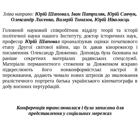
Зліва направо:
Юрій Шаповал, Іван Патриляк, Юрій Савчук,
Олександр Лисенко, Валерій Томазов, Юрій Ніколаєць
Головний науковий співробітник відділу теорії та історії
політичної науки нашого Інституту, доктор історичних наук,
професор
Юрій Шаповал
проаналізував оцінки початкового
етапу Другої світової війни, що їх давав кінорежисер і
письменник Олександр Довженко. Доповідь була базована на
раніше секретних матеріалах радянських спецслужб.
Матеріали перманентного стеження за Довженком яскраво
підкреслюють його нонконформістські настрої й
переживання, додають чимало нових штрихів до змалювання
реалістичного портрета батька українського кінематографа в
добу воєнних пертурбацій.
Конференція транслювалася і була записана для
представлення у соціальних мережах