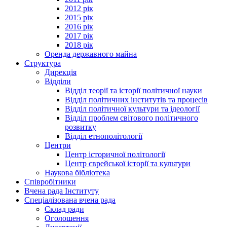
2012 рік
2015 рік
2016 рік
2017 рік
2018 рік
Оренда державного майна
Структура
Дирекція
Відділи
Відділ теорії та історії політичної науки
Відділ політичних інститутів та процесів
Відділ політичної культури та ідеології
Відділ проблем світового політичного
розвитку
Відділ етнополітології
Центри
Центр історичної політології
Центр єврейської історії та культури
Наукова бібліотека
Співробітники
Вчена рада Інституту
Спеціалізована вчена рада
Склад ради
Оголошення