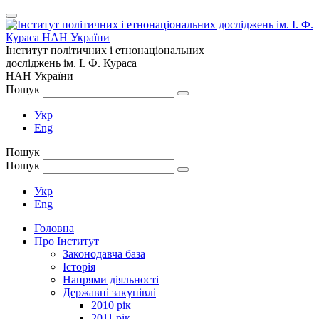
Інститут політичних і етнонаціональних
досліджень
ім.
І. Ф. Кураса
НАН України
Пошук
Укр
Eng
Пошук
Пошук
Укр
Eng
Головна
Про Інститут
Законодавча база
Історія
Напрями діяльності
Державні закупівлі
2010 рік
2011 рік