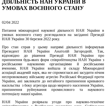
ДІЯЛЬНІСТЬ НАН УКРАЇНИ В
УМОВАХ ВОЄННОГО СТАНУ
02/04
2022
Питання міжнародної наукової діяльності НАН України в
умовах воєнного стану розглядалися на засіданні Президії
НАН України 30 березня 2022 року.
Про стан справ у цьому напрямі діяльності інформував
Президент НАН України Анатолій Загородній. Так,
відповідно до рішення Президії НАН України про
припинення будь-яких форм співробітництва НАН України з
російськими науковими організаціями й російськими
вченими, НАН України вийшла зі складу Міжнародної
асоціації академій наук, яка не спромоглася ані засудити нічим
неспровоковану військову агресію Російської Федерації проти
України, ані закликати до негайного припинення кривавого
насильства з боку агресора щодо мирного населення України,
припинення руйнування промислового та наукового
потенціалу нашої країни.
НАН України розірвала угоди про науково-технічне