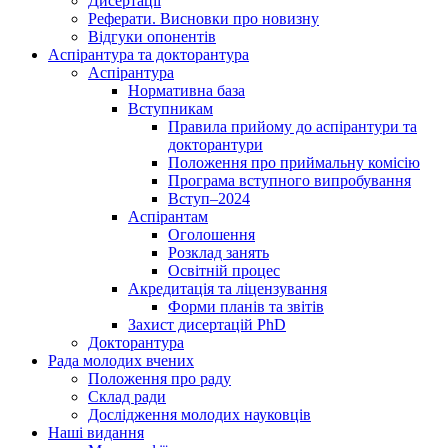
Дисертації
Реферати. Висновки про новизну
Відгуки опонентів
Аспірантура та докторантура
Аспірантура
Нормативна база
Вступникам
Правила прийому до аспірантури та
докторантури
Положення про приймальну комісію
Програма вступного випробування
Вступ–2024
Аспірантам
Оголошення
Розклад занять
Освітній процес
Акредитація та ліцензування
Форми планів та звітів
Захист дисертацій PhD
Докторантура
Рада молодих вчених
Положення про раду
Склад ради
Дослідження молодих науковців
Наші видання