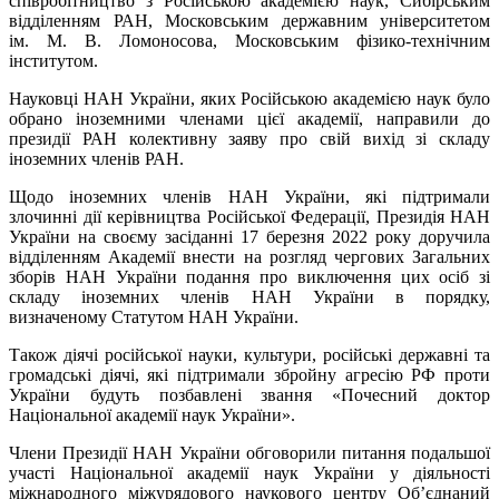
співробітництво з Російською академією наук, Сибірським
відділенням РАН, Московським державним університетом
ім. М. В. Ломоносова, Московським фізико-технічним
інститутом.
Науковці НАН України, яких Російською академією наук було
обрано іноземними членами цієї академії, направили до
президії РАН колективну заяву про свій вихід зі складу
іноземних членів РАН.
Щодо іноземних членів НАН України, які підтримали
злочинні дії керівництва Російської Федерації, Президія НАН
України на своєму засіданні 17 березня 2022 року доручила
відділенням Академії внести на розгляд чергових Загальних
зборів НАН України подання про виключення цих осіб зі
складу іноземних членів НАН України в порядку,
визначеному Статутом НАН України.
Також діячі російської науки, культури, російські державні та
громадські діячі, які підтримали збройну агресію РФ проти
України будуть позбавлені звання «Почесний доктор
Національної академії наук України».
Члени Президії НАН України обговорили питання подальшої
участі Національної академії наук України у діяльності
міжнародного міжурядового наукового центру Об’єднаний