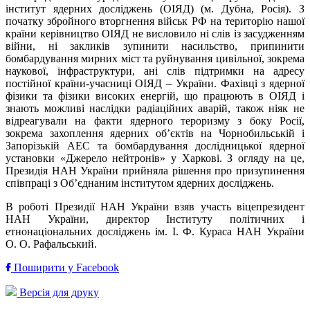
інститут ядерних досліджень (ОІЯД) (м. Дубна, Росія). З
початку збройного вторгнення військ РФ на територію нашої
країни керівництво ОІЯД не висловило ні слів із засудженням
війни, ні закликів зупинити насильство, припинити
бомбардування мирних міст та руйнування цивільної, зокрема
наукової, інфраструктури, ані слів підтримки на адресу
постійної країни-учасниці ОІЯД – України. Фахівці з ядерної
фізики та фізики високих енергій, що працюють в ОІЯД і
знають можливі наслідки радіаційних аварій, також ніяк не
відреагували на факти ядерного тероризму з боку Росії,
зокрема захоплення ядерних об’єктів на Чорнобильській і
Запорізькій АЕС та бомбардування дослідницької ядерної
установки «Джерело нейтронів» у Харкові. З огляду на це,
Президія НАН України прийняла рішення про призупинення
співпраці з Об’єднаним інститутом ядерних досліджень.
В роботі Президії НАН України взяв участь віцепрезидент
НАН України, директор Інституту політичних і
етнонаціональних досліджень ім. І. Ф. Кураса НАН України
О. О. Рафальський.
Поширити у Facebook
Версія для друку