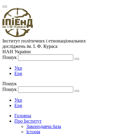
Інститут політичних і етнонаціональних
досліджень
ім.
І. Ф. Кураса
НАН України
Пошук
Укр
Eng
Пошук
Пошук
Укр
Eng
Головна
Про Інститут
Законодавча база
Історія