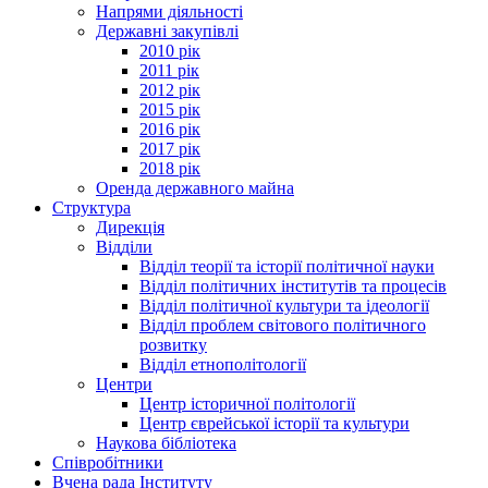
Напрями діяльності
Державні закупівлі
2010 рік
2011 рік
2012 рік
2015 рік
2016 рік
2017 рік
2018 рік
Оренда державного майна
Структура
Дирекція
Відділи
Відділ теорії та історії політичної науки
Відділ політичних інститутів та процесів
Відділ політичної культури та ідеології
Відділ проблем світового політичного
розвитку
Відділ етнополітології
Центри
Центр історичної політології
Центр єврейської історії та культури
Наукова бібліотека
Співробітники
Вчена рада Інституту