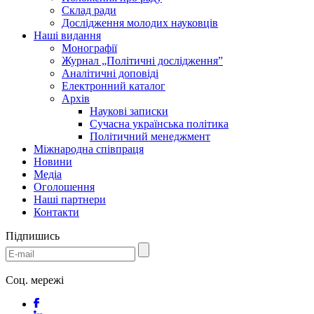
Склад ради
Дослідження молодих науковців
Наші видання
Монографії
Журнал „Політичні дослідження”
Аналітичні доповіді
Електронний каталог
Архів
Наукові записки
Сучасна українська політика
Політичний менеджмент
Міжнародна співпраця
Новини
Медіa
Оголошення
Наші партнери
Контакти
Підпишись
Соц. мережі