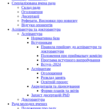
Спеціалізована вчена рада
Склад ради
Оголошення
Дисертації
Реферати. Висновки про новизну
Відгуки опонентів
Аспірантура та докторантура
Аспірантура
Нормативна база
Вступникам
Правила прийому до аспірантури та
докторантури
Положення про приймальну комісію
Програма вступного випробування
Вступ–2024
Аспірантам
Оголошення
Розклад занять
Освітній процес
Акредитація та ліцензування
Форми планів та звітів
Захист дисертацій PhD
Докторантура
Рада молодих вчених
Положення про раду