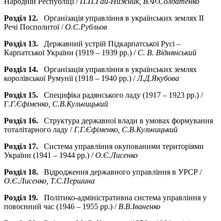
Народній Республіці /
П.П.Гай-Нижник, В.Ф.Солдатенко
Розділ 12.
Організація управління в українських землях ІІ
Речі Посполитої /
О.С.Рубльов
Розділ 13.
Державний устрій Підкарпатської Русі –
Карпатської України (1919 – 1939 рр.) /
С. В. Віднянський
Розділ 14.
Організація управління в українських землях
королівської Румунії (1918 – 1940 рр.) /
Л.Д.Якубова
Розділ 15.
Специфіка радянського ладу (1917 – 1923 рр.) /
Г
.Г.Єфіменко, С.В.Кульчицький
Розділ 16.
Структура державної влади в умовах формування
тоталітарного ладу /
Г.Г.Єфіменко, С.В.Кульчицький
Розділ 17.
Система управління окупованими територіями
України (1941 – 1944 рр.) /
О.Є.Лисенко
Розділ 18.
Відродження державного управління в УРСР /
О.Є.Лисенко, Т.С.Першина
Розділ 19.
Політико-адміністративна система управління у
повоєнний час (1946 – 1955 рр.) /
В.В.Іваненко