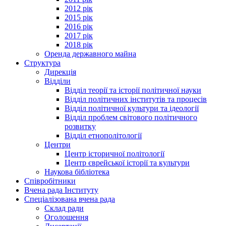
2012 рік
2015 рік
2016 рік
2017 рік
2018 рік
Оренда державного майна
Структура
Дирекція
Відділи
Відділ теорії та історії політичної науки
Відділ політичних інститутів та процесів
Відділ політичної культури та ідеології
Відділ проблем світового політичного
розвитку
Відділ етнополітології
Центри
Центр історичної політології
Центр єврейської історії та культури
Наукова бібліотека
Співробітники
Вчена рада Інституту
Спеціалізована вчена рада
Склад ради
Оголошення