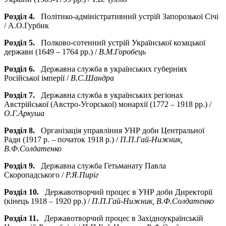
Розділ 4.
Політико-адміністративний устрій Запорозької Січі
/ А.О.Гурбик
Розділ 5.
Полково-сотенний устрій Української козацької
держави (1649 – 1764 рр.) /
В.М.Горобець
Розділ 6.
Державна служба в українських губерніях
Російської імперії /
В.С.Шандра
Розділ 7.
Державна служба в українських регіонах
Австрійської (Австро-Угорської) монархії (1772 – 1918 рр.) /
О.Г.Аркуша
Розділ 8.
Організація управління УНР доби Центральної
Ради (1917 р. – початок 1918 р.) /
П.П.Гай-Нижник,
В.Ф.Солдатенко
Розділ 9.
Державна служба Гетьманату Павла
Скоропадського /
Р.Я.Пиріг
Розділ 10.
Державотворчий процес в УНР доби Директорії
(кінець 1918 – 1920 рр.) /
П.П.Гай-Нижник, В.Ф.Солдатенко
Розділ 11.
Державотворчий процес в Західноукраїнській