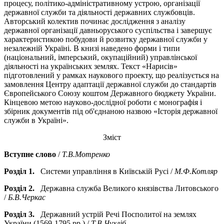
процесу, політико-адміністративному устрою, організації
державної служби та діяльності державних службовців.
Авторський колектив починає дослідження з аналізу
державної організації давньоруського суспільства і завершує
характеристикою побудови й розвитку державної служби у
незалежній Україні. В книзі наведено форми і типи
(національний, імперський, окупаційний) управлінської
діяльності на українських землях. Текст «Нарисів»
підготовлений у рамках наукового проекту, що реалізується на
замовлення Центру адаптації державної служби до стандартів
Європейського Союзу коштом Державного бюджету України.
Кінцевою метою науково-дослідної роботи є монографія і
збірник документів під об'єднаною назвою «Історія державної
служби в Україні».
Зміст
Вступне слово
/
Т.В.Мотренко
Розділ 1.
Системи управління в Київській Русі /
М.Ф.Котляр
Розділ 2.
Державна служба Великого князівства Литовського
/
Б.В.Черкас
Розділ 3.
Державний устрій Речі Посполитої на землях
України (1569-1795 рр.) /
Т.В.Чухліб