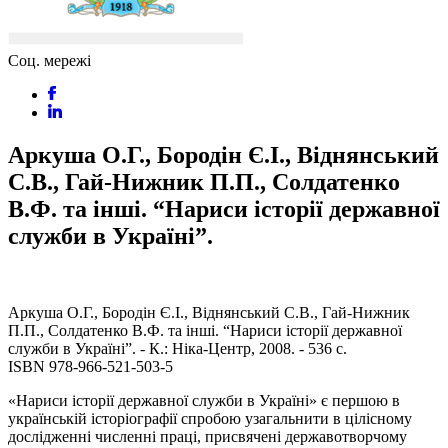
Соц. мережі
Аркуша О.Г., Бородін Є.І., Віднянський
С.В., Гай-Нижник П.П., Солдатенко
В.Ф. та інші. “Нариси історії державної
служби в Україні”.
Аркуша О.Г., Бородін Є.І., Віднянський С.В., Гай-Нижник
П.П., Солдатенко В.Ф. та інші. “Нариси історії державної
служби в Україні”. - К.: Ніка-Центр, 2008. - 536 с.
ISBN 978-966-521-503-5
«Нариси історії державної служби в Україні» є першою в
українській історіографії спробою узагальнити в цілісному
дослідженні численні праці, присвячені державотворчому