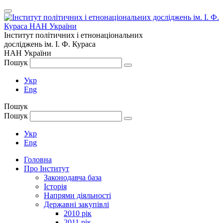
Інститут політичних і етнонаціональних
досліджень
ім.
І. Ф. Кураса
НАН України
Пошук
Укр
Eng
Пошук
Пошук
Укр
Eng
Головна
Про Інститут
Законодавча база
Історія
Напрями діяльності
Державні закупівлі
2010 рік
2011 рік