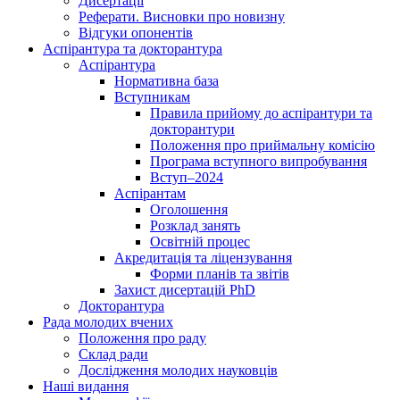
Дисертації
Реферати. Висновки про новизну
Відгуки опонентів
Аспірантура та докторантура
Аспірантура
Нормативна база
Вступникам
Правила прийому до аспірантури та
докторантури
Положення про приймальну комісію
Програма вступного випробування
Вступ–2024
Аспірантам
Оголошення
Розклад занять
Освітній процес
Акредитація та ліцензування
Форми планів та звітів
Захист дисертацій PhD
Докторантура
Рада молодих вчених
Положення про раду
Склад ради
Дослідження молодих науковців
Наші видання