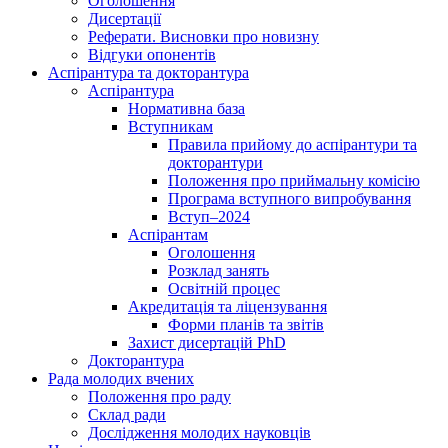
Оголошення
Дисертації
Реферати. Висновки про новизну
Відгуки опонентів
Аспірантура та докторантура
Аспірантура
Нормативна база
Вступникам
Правила прийому до аспірантури та
докторантури
Положення про приймальну комісію
Програма вступного випробування
Вступ–2024
Аспірантам
Оголошення
Розклад занять
Освітній процес
Акредитація та ліцензування
Форми планів та звітів
Захист дисертацій PhD
Докторантура
Рада молодих вчених
Положення про раду
Склад ради
Дослідження молодих науковців