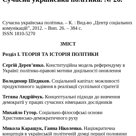
Сучасна українська політика. – К. : Вид-во „Центр соціальних
комунікацій”, 2012. – Вип. 26. – 384 с.
ISSN 1810-5270
ЗМІСТ
Розділ І. ТЕОРІЯ ТА ІСТОРІЯ ПОЛІТИКИ
Сергій Дерев’янко.
Конституційна модель референдуму в
Україні: політико-правові мотиви доцільності оновлення
Володимир Шедяков.
Соціальний капітал: можливості
продуктивного задіяння в реалізації суспільної стратегії
Тетяна Андрійчук.
Концептуальні підходи до вивчення
демократії у працях сучасних німецьких дослідників
Михайло Гутор.
Соціально-філософські основи
Християнсько-демократичного руху
Микола Каращук, Ганна Ніколенко.
Націократична
концепція в українській політичній думці першої половини