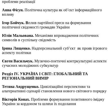
проблеми реалізації
Анна Фісун.
Політична культура як об’єкт інформаційного
впливу
Ігор Бойчук. В
плив партійної преси на формування
політичної свідомості громадян України
Юлія Мальована.
Механізми впровадження політичних
символів в суспільну свідомість
Ірина Лященко.
Надперсональний суб’єкт як прояв ігрового
аспекту політики
Євген Васильчук.
Музично-поетичні контркультурні аспекти
сучасних молодіжних субкультур
Розділ IV. УКРАЇНА І СВІТ: ГЛОБАЛЬНИЙ ТА
РЕГІОНАЛЬНИЙ ВИМІР
Тетяна Андрущенко.
Цивілізаційні перспективи та
альтернативні сценарії становлення нового світового порядку
Вікторія Конах.
Проблеми формування позитивного іміджу
України за кордоном та шляхи їх подолання