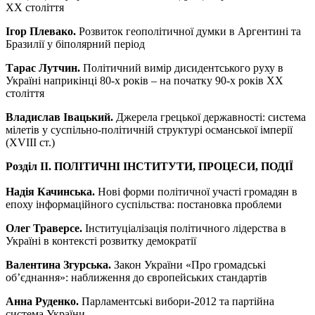
ХХ століття
Ігор Плевако.
Розвиток геополітичної думки в Аргентині та
Бразилії у біполярний період
Тарас Лутчин.
Політичний вимір дисидентського руху в
Україні наприкінці 80-х років – на початку 90-х років ХХ
століття
Владислав Івацький.
Джерела грецької державності: система
мілетів у суспільно-політичній структурі османської імперії
(XVIII ст.)
Розділ ІІ. ПОЛІТИЧНІ ІНСТИТУТИ, ПРОЦЕСИ, ПОДІЇ
Надія Качинська.
Нові форми політичної участі громадян в
епоху інформаційного суспільства: постановка проблеми
Олег Траверсе.
Інституціалізація політичного лідерства в
Україні в контексті розвитку демократії
Валентина Згурська.
Закон України «Про громадські
об’єднання»: наближення до європейських стандартів
Анна Руденко.
Парламентські вибори-2012 та партійна
система України