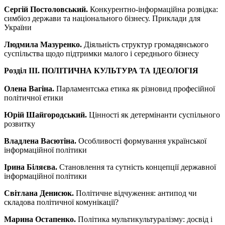
Сергій Постоловський.
Конкурентно-інформаційна розвідка:
симбіоз держави та національного бізнесу. Приклади для
України
Людмила Мазуренко.
Діяльність структур громадянського
суспільства щодо підтримки малого і середнього бізнесу
Розділ ІІІ. ПОЛІТИЧНА КУЛЬТУРА ТА ІДЕОЛОГІЯ
Олена Вагіна.
Парламентська етика як різновид професійної
політичної етики
Юрій Шайгородський.
Цінності як детермінанти суспільного
розвитку
Владлена Васютіна.
Особливості формування української
інформаційної політики
Ірина Біляєва.
Становлення та сутність концепції державної
інформаційної політики
Світлана Денисюк.
Політичне відчуження: антипод чи
складова політичної комунікації?
Марина Остапенко.
Політика мультикультуралізму: досвід і