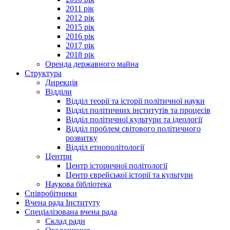
2011 рік
2012 рік
2015 рік
2016 рік
2017 рік
2018 рік
Оренда державного майна
Структура
Дирекція
Відділи
Відділ теорії та історії політичної науки
Відділ політичних інститутів та процесів
Відділ політичної культури та ідеології
Відділ проблем світового політичного
розвитку
Відділ етнополітології
Центри
Центр історичної політології
Центр єврейської історії та культури
Наукова бібліотека
Співробітники
Вчена рада Інституту
Спеціалізована вчена рада
Склад ради