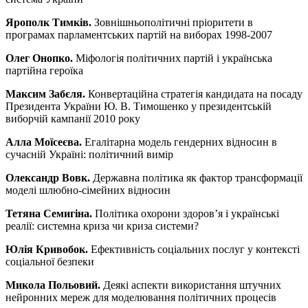
Ярополк Тимків.
Зовнішньополітичні пріоритети в
програмах парламентських партій на виборах 1998-2007
Олег Онопко.
Міфологія політичних партій і українська
партійна героїка
Максим Забєля.
Конвертаційна стратегія кандидата на посаду
Президента України Ю. В. Тимошенко у президентській
виборчій кампанії 2010 року
Алла Моїсеєва.
Егалітарна модель гендерних відносин в
сучасній Україні: політичний вимір
Олександр Вовк.
Державна політика як фактор трансформації
моделі шлюбно-сімейних відносин
Тетяна Семигіна.
Політика охорони здоров’я і українські
реалії: системна криза чи криза системи?
Юлія Кривобок.
Ефективність соціальних послуг у контексті
соціальної безпеки
Микола Польовий.
Деякі аспекти використання штучних
нейронних мереж для моделювання політичних процесів