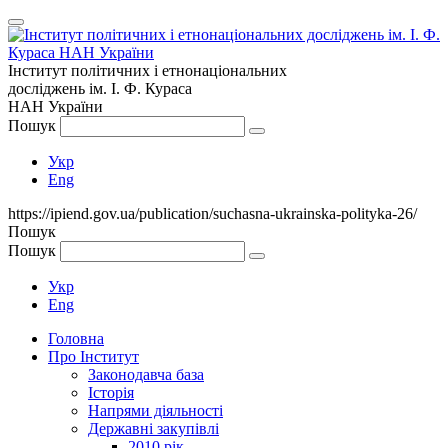
Інститут політичних і етнонаціональних
досліджень
ім.
І. Ф. Кураса
НАН України
Пошук
Укр
Eng
https://ipiend.gov.ua/publication/suchasna-ukrainska-polityka-26/
Пошук
Пошук
Укр
Eng
Головна
Про Інститут
Законодавча база
Історія
Напрями діяльності
Державні закупівлі
2010 рік