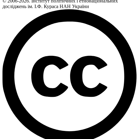
© 2006-2026. Інститут політичних і етнонаціональних
досліджень ім. І.Ф. Кураса НАН України